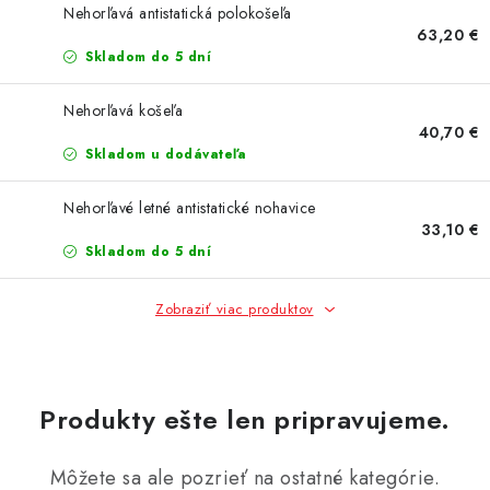
AKCIE
Nehorľavá antistatická polokošeľa
63,20 €
% OUTLET
Skladom do 5 dní
Nehorľavá košeľa
Predajne
Kontakt
Chránená dielňa
Pre firmy
40,70 €
Katalógy
Doprava, platba a zľavy
Potlač lôg
Skladom u dodávateľa
Formulár na výmenu tovaru
Kto sme
Reklamačný poriadok
Nehorľavé letné antistatické nohavice
Akcie v predajniach
33,10 €
Skladom do 5 dní
Formulár na vrátenie tovaru /odstúpenie od zmluvy
Obchodné podmienky
Zásady ochrany osobných údajov
Zobraziť viac produktov
Pravidlá a nastavenia cookies
Moja objednávka
Produkty ešte len pripravujeme.
Môžete sa ale pozrieť na ostatné kategórie.