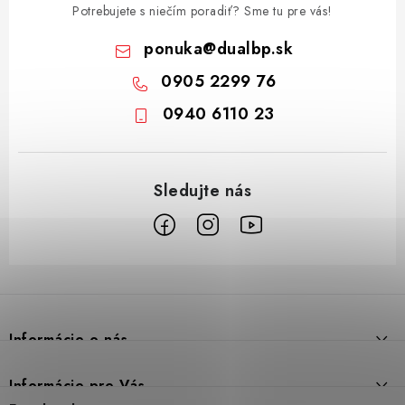
Potrebujete s niečím poradiť? Sme tu pre vás!
ponuka
@
dualbp.sk
0905 2299 76
0940 6110 23
Z
á
p
Informácie o nás
ä
t
Prečo DUAL BP
Informácie pre Vás
i