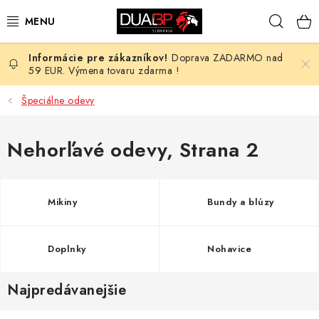
Prejsť
Hľad
na
obsah
Doprava ZADARMO nad
NOVÉ
59 EUR. Výmena tovaru zdarma !
PRACOVNÉ ODEVY
Špeciálne odevy
OBUV
Nehorľavé odevy
, Strana 2
HOTEL A SLUŽBY
Mikiny
Bundy a blúzy
ZDRAVOTNÍCTVO
OCHRANNÉ POMÔCKY
Doplnky
Nohavice
PROFESIE
Najpredávanejšie