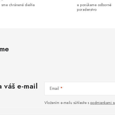
á
sme chránená dielňa
a ponúkame odborné
d
poradenstvo
a
c
e
ame
p
v
k
 váš e-mail
y
Email
v
ý
Vložením e-mailu súhlasíte s
podmienkami s
p