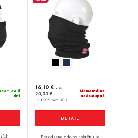
16,10 €
/ ks
adom do 5
Momentálne
20,30 €
dní
nedostupné
13,09 € bez DPH
DETAIL
jších
Prirodzene odolný nákrčník je