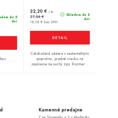
22,20 €
/ ks
Skladom do 5
27,54 €
adom do 5
dní
dní
18,05 € bez DPH
DETAIL
Celokožená zástera s nastaviteľnými
buv.
popruhmi, predné vrecko na
zapínanie na suchý zips. Rozmer:...
od
Kamenné predajne
7 na Slovensku a 2 v Maďarsku