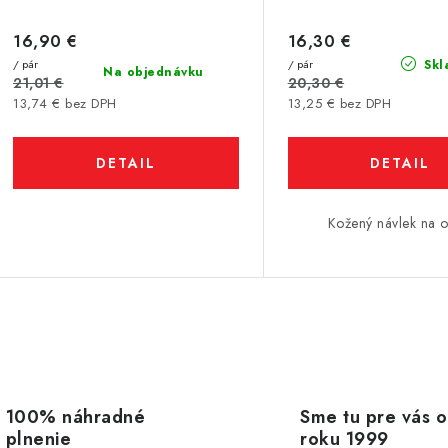
16,90 €
16,30 €
/ pár
/ pár
Skl
Na objednávku
21,01 €
20,30 €
13,74 € bez DPH
13,25 € bez DPH
DETAIL
DETAIL
Kožený návlek na o
O
v
100% náhradné
Sme tu pre vás 
plnenie
roku 1999