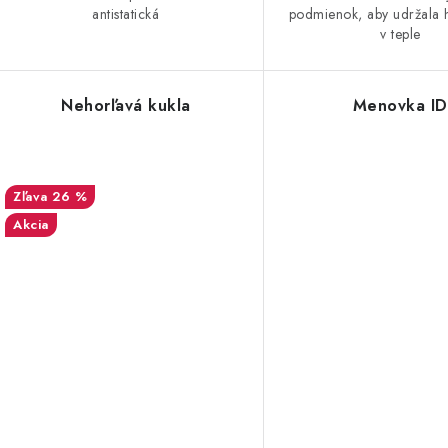
antistatická
podmienok, aby udržala h
v teple
Nehorľavá kukla
Menovka ID
26 %
Akcia