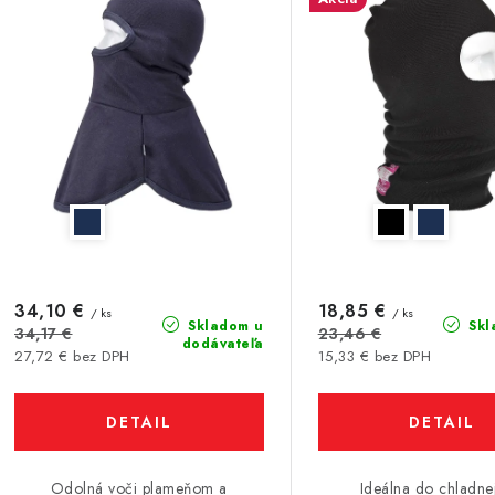
e
s
p
p
r
r
o
o
d
d
u
u
k
k
t
34,10 €
18,85 €
/ ks
/ ks
Skladom u
Skl
34,17 €
23,46 €
dodávateľa
o
27,72 € bez DPH
15,33 € bez DPH
o
v
v
DETAIL
DETAIL
Odolná voči plameňom a
Ideálna do chladne