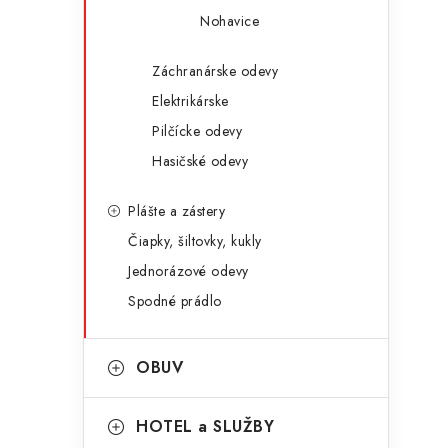
i
Nohavice
Záchranárske odevy
Elektrikárske
Pilčícke odevy
Hasičské odevy
Plášte a zástery
Čiapky, šiltovky, kukly
Jednorázové odevy
t
Spodné prádlo
OBUV
HOTEL a SLUŽBY