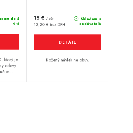
15 €
adom do 5
/ pár
Skladom u
dní
dodávateľa
12,20 € bez DPH
DETAIL
, ktorý je
Kožený návlek na obuv.
tky odevy
čiek...