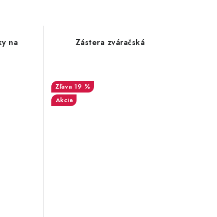
ky na
Zástera zváračská
19 %
Akcia