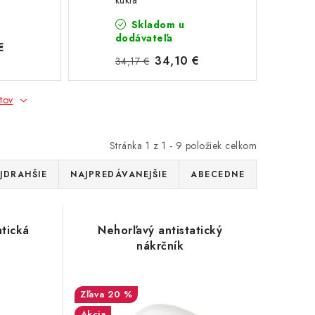
kukla
Skladom u
dodávateľa
€
34,10 €
34,17 €
tov
Stránka
1
z
1
-
9
položiek celkom
JDRAHŠIE
NAJPREDÁVANEJŠIE
ABECEDNE
atická
Nehorľavý antistatický
nákrčník
20 %
Akcia