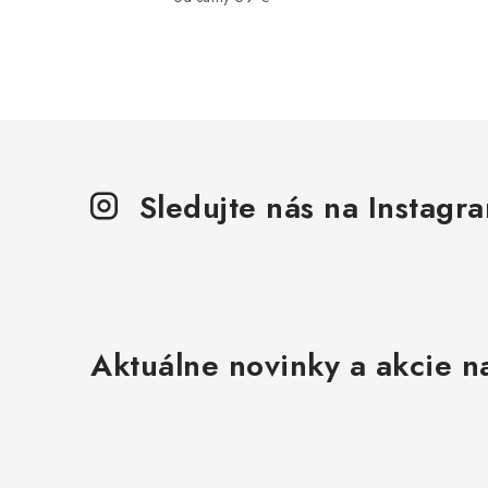
i
Sledujte nás na Instagr
r
Aktuálne novinky a akcie na