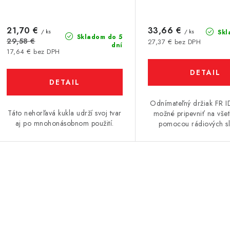
21,70 €
33,66 €
/ ks
/ ks
Skl
Skladom do 5
29,58 €
27,37 € bez DPH
dní
17,64 € bez DPH
DETAIL
DETAIL
Odnímateľný držiak FR ID
Táto nehorľavá kukla udrží svoj tvar
možné pripevniť na vše
aj po mnohonásobnom použití.
pomocou rádiových slu