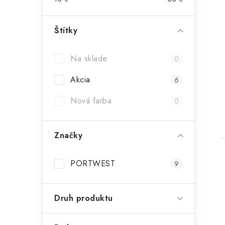
Štítky
Na sklade
0
Akcia
6
Nová farba
0
Značky
PORTWEST
9
Druh produktu