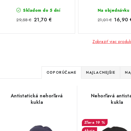
Skladom do 5 dní
Na objednávku
21,70 €
16,90 
29,58 €
21,01 €
Zobraziť viac produk
R
ODPORÚČAME
NAJLACNEJŠIE
NA
a
d
V
Antistatická nehorľavá
Nehorľavá antist
e
kukla
kukla
ý
n
p
19 %
i
Akcia