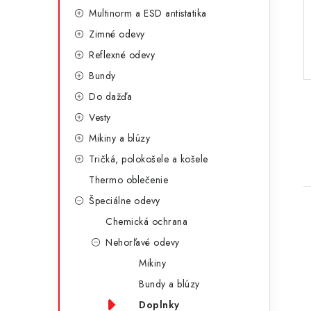
g
ý
Multinorm a ESD antistatika
ó
Zimné odevy
p
r
Reflexné odevy
a
i
Bundy
e
n
Do dažďa
e
Vesty
Mikiny a blúzy
l
Tričká, polokošele a košele
Thermo oblečenie
Špeciálne odevy
Chemická ochrana
Nehorľavé odevy
Mikiny
Bundy a blúzy
Doplnky