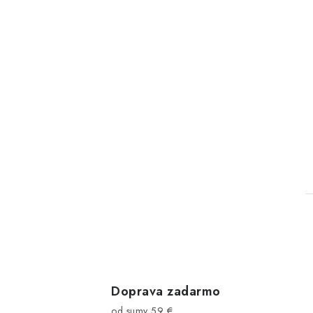
l
Doprava zadarmo
od sumy 59 €