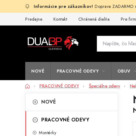
Prejsť
Doprava ZADARMO na
na
obsah
Predajne
Kontakt
Chránená dielňa
Pre fir
NOVÉ
PRACOVNÉ ODEVY
OBUV
Domov
PRACOVNÉ ODEVY
Špeciálne odevy
Ne
B
K
Preskočiť
NOVÉ
kategórie
a
o
t
č
PRACOVNÉ ODEVY
e
n
Montérky