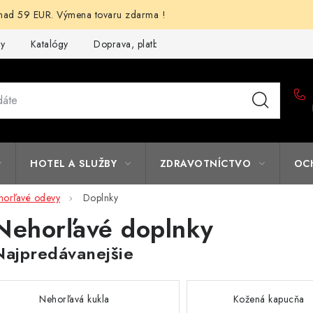
d 59 EUR. Výmena tovaru zdarma !
my
Katalógy
Doprava, platba a zľavy
Potlač lôg
Form
HOTEL A SLUŽBY
ZDRAVOTNÍCTVO
OC
horľavé odevy
Doplnky
Nehorľavé doplnky
Najpredávanejšie
Nehorľavá kukla
Kožená kapucňa