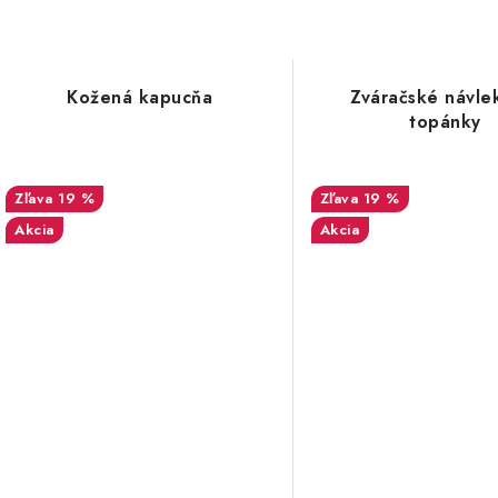
Kožená kapucňa
Zváračské návle
topánky
19 %
19 %
Akcia
Akcia