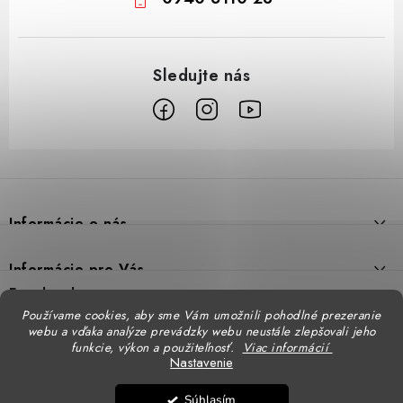
Z
á
p
Informácie o nás
ä
t
Prečo DUAL BP
Informácie pre Vás
i
Predajne
Facebook
Reklamačný poriadok
e
Používame cookies, aby sme Vám umožnili pohodlné prezeranie
Doprava
webu a vďaka analýze prevádzky webu neustále zlepšovali jeho
Formulár na výmenu tovaru
Katalógy
funkcie, výkon a použiteľnosť.
Viac informácií
Kontakt
Nastavenie
Formulár na vrátenie tovaru
STENSO - kompletné OOPP
Kontakty - pobočky
DUAL BP pre firmy
Súhlasím