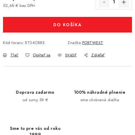
52,68 € bez DPH
Jednotková cena:
DO KOŠÍKA
Kód tovaru:
RT34ORRS
Značka:
PORTWEST
Tlač
Opýtať sa
Strážiť
Zdieľať
Doprava zadarmo
100% náhradné plnenie
od sumy 59 €
sme chránená dielňa
Sme tu pre vás od roku
1999