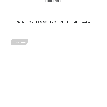
celokožená.
Sixton ORTLES S3 HRO SRC HI poltopánka
Premium