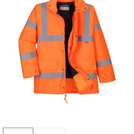
AKCIE
% OUTLET
Predajne
Kontakt
Chránená dielňa
Pre firmy
Katalógy
Doprava, platba a zľavy
Potlač lôg
Formulár na výmenu tovaru
Kto sme
Reklamačný poriadok
Akcie v predajniach
Formulár na vrátenie tovaru /odstúpenie od zmluvy
Obchodné podmienky
Zásady ochrany osobných údajov
Pravidlá a nastavenia cookies
Moja objednávka