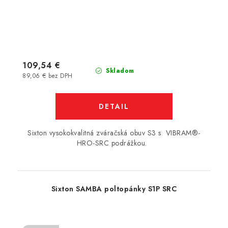
109,54 €
Skladom
89,06 € bez DPH
DETAIL
Sixton vysokokvalitná zváračská obuv S3 s VIBRAM®-
HRO-SRC podrážkou.
Sixton SAMBA poltopánky S1P SRC