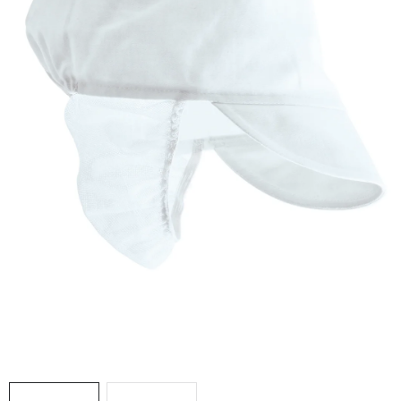
AKCIE
% OUTLET
Predajne
Kontakt
Chránená dielňa
Pre firmy
Katalógy
Doprava, platba a zľavy
Potlač lôg
Formulár na výmenu tovaru
Kto sme
Reklamačný poriadok
Akcie v predajniach
Formulár na vrátenie tovaru /odstúpenie od zmluvy
Obchodné podmienky
Zásady ochrany osobných údajov
Pravidlá a nastavenia cookies
Moja objednávka