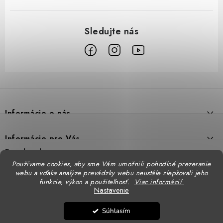
Z
á
p
Informácie o nás
ä
t
Prečo DUAL BP
Informácie pre Vás
i
Predajne
Facebook
Reklamačný poriadok
e
Používame cookies, aby sme Vám umožnili pohodlné prezeranie
Doprava
webu a vďaka analýze prevádzky webu neustále zlepšovali jeho
Formulár na výmenu tovaru
Katalógy
funkcie, výkon a použiteľnosť.
Viac informácií
Kontakt
Nastavenie
Formulár na vrátenie tovaru
STENSO - kompletné OOPP
Kontakty - pobočky
DUAL BP pre firmy
Súhlasím
Obchodné podmienky
CXS - kompletné OOPP