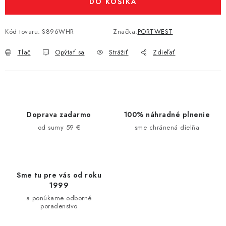
DO KOŠÍKA
Kód tovaru:
S896WHR
Značka:
PORTWEST
Tlač
Opýtať sa
Strážiť
Zdieľať
Doprava zadarmo
100% náhradné plnenie
od sumy 59 €
sme chránená dielňa
Sme tu pre vás od roku
1999
a ponúkame odborné
poradenstvo