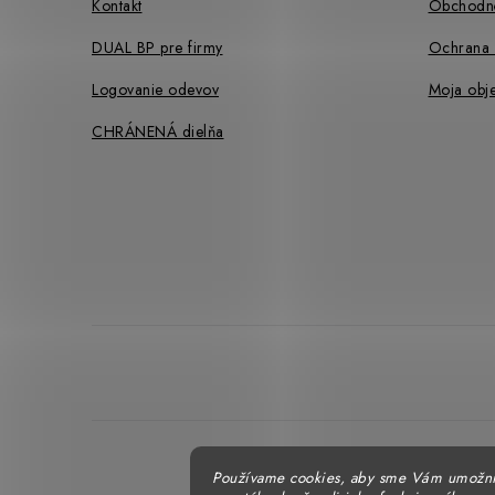
Kontakt
Obchodn
DUAL BP pre firmy
Ochrana 
Logovanie odevov
Moja obj
CHRÁNENÁ dielňa
Používame cookies, aby sme Vám umožni