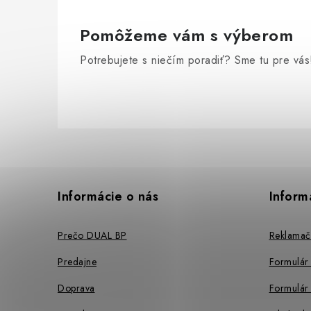
v
ý
Pomôžeme vám s výberom
p
Potrebujete s niečím poradiť? Sme tu pre vás
i
s
u
Z
á
p
Informácie o nás
Inform
ä
Prečo DUAL BP
Reklamač
t
Predajne
Formulár
i
Doprava
Formulár 
e