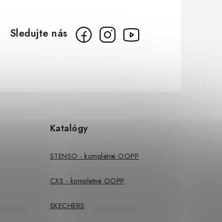
Katalógy
STENSO - kompletné OOPP
CXS - kompletné OOPP
SKECHERS