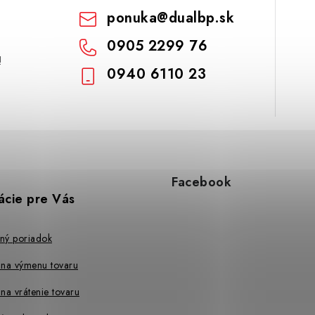
ponuka
@
dualbp.sk
0905 2299 76
!
0940 6110 23
Facebook
ácie pre Vás
ný poriadok
 na výmenu tovaru
na vrátenie tovaru