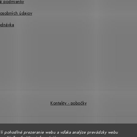
é podmienky
osobných údajov
ednávka
Kontakty - pobočky
Copyright 2026
DUAL BP
. Všetky práva vyhradené.
Upraviť nastavenie cookies
li pohodlné prezeranie webu a vďaka analýze prevádzky webu