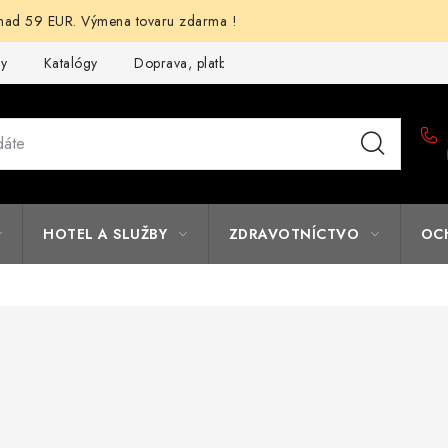
d 59 EUR. Výmena tovaru zdarma !
my
Katalógy
Doprava, platba a zľavy
Potlač lôg
Form
HOTEL A SLUŽBY
ZDRAVOTNÍCTVO
OC