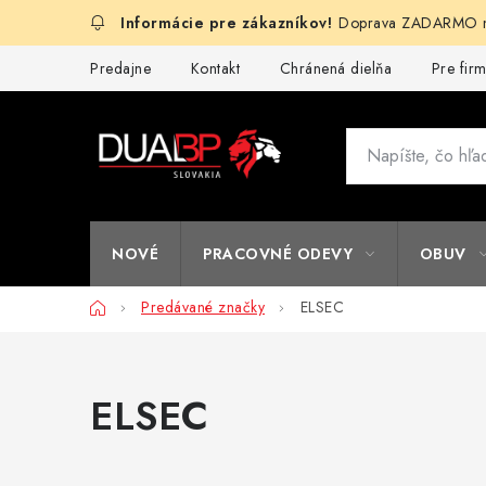
Prejsť
Doprava ZADARMO na
na
obsah
Predajne
Kontakt
Chránená dielňa
Pre fir
NOVÉ
PRACOVNÉ ODEVY
OBUV
Domov
Predávané značky
ELSEC
ELSEC