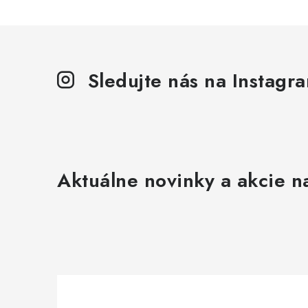
v
l
á
Sledujte nás na Instagr
d
a
c
i
e
Aktuálne novinky a akcie na
p
r
v
k
y