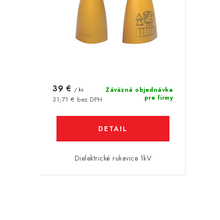
o
o
d
d
u
u
k
k
t
t
o
39 €
/ ks
Záväzná objednávka
o
pre firmy
31,71 € bez DPH
v
v
DETAIL
Dielektrické rukavice 1kV
O