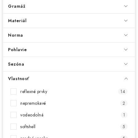
Gramáž
Materiál
Norma
Pohlavie
Sezóna
Vlastnosť
reflexné prvky
14
nepremokavé
2
vodeodolná
1
softshell
5