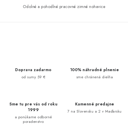
Odolné a pohodlné pracovné zimné nohavice
O
v
l
á
d
Doprava zadarmo
100% náhradné plnenie
a
od sumy 59 €
sme chránená dielňa
c
i
e
Sme tu pre vás od roku
Kamenné predajne
p
1999
7 na Slovensku a 2 v Maďarsku
r
a ponúkame odborné
v
poradenstvo