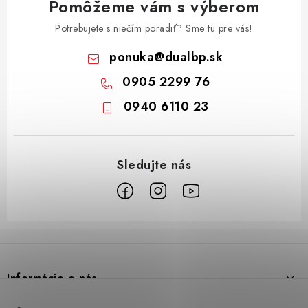
Pomôžeme vám s výberom
Potrebujete s niečím poradiť? Sme tu pre vás!
ponuka
@
dualbp.sk
0905 2299 76
0940 6110 23
Z
á
p
Informácie o nás
ä
t
Prečo DUAL BP