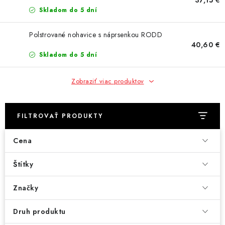
AKCIE
Skladom do 5 dní
% OUTLET
Polstrované nohavice s náprsenkou RODD
40,60 €
Predajne
Skladom do 5 dní
Kontakt
Chránená dielňa
Pre firmy
Katalógy
Doprava, platba a zľavy
Potlač lôg
Zobraziť viac produktov
Formulár na výmenu tovaru
Kto sme
Reklamačný poriadok
Akcie v predajniach
FILTROVAŤ PRODUKTY
Formulár na vrátenie tovaru /odstúpenie od zmluvy
Obchodné podmienky
Zásady ochrany osobných údajov
Cena
Pravidlá a nastavenia cookies
Moja objednávka
Štítky
Značky
Druh produktu