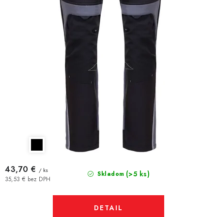
43,70 €
/ ks
(>5 ks)
Skladom
35,53 € bez DPH
DETAIL