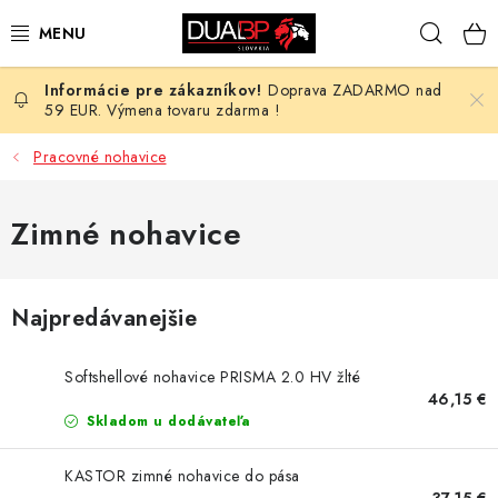
Prejsť
Hľad
na
obsah
Doprava ZADARMO nad
NOVÉ
59 EUR. Výmena tovaru zdarma !
PRACOVNÉ ODEVY
Pracovné nohavice
OBUV
Zimné nohavice
HOTEL A SLUŽBY
Najpredávanejšie
ZDRAVOTNÍCTVO
Softshellové nohavice PRISMA 2.0 HV žlté
OCHRANNÉ POMÔCKY
46,15 €
Skladom u dodávateľa
PROFESIE
KASTOR zimné nohavice do pása
37,15 €