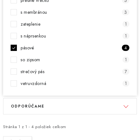
predné vrecko
5
s membránou
3
zateplenie
1
s náprsenkou
1
pásové
4
so zipsom
1
strečový pás
7
vetruvzdorná
1
V
R
ODPORÚČAME
ý
a
p
d
i
e
Stránka
1
z
1
-
4
položiek celkom
s
n