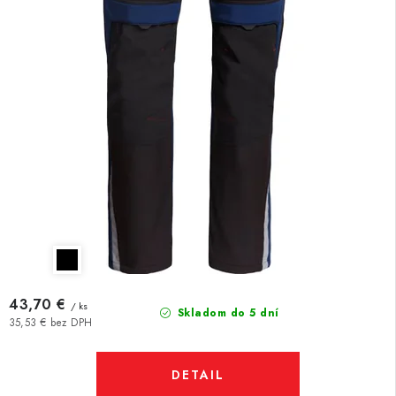
43,70 €
/ ks
Skladom do 5 dní
35,53 € bez DPH
DETAIL