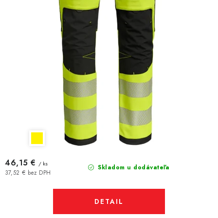
46,15 €
/ ks
Skladom u dodávateľa
37,52 € bez DPH
DETAIL