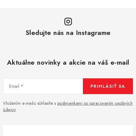
k
y
v
ý
p
Sledujte nás na Instagrame
i
s
u
Aktuálne novinky a akcie na váš e-mail
Email
PRIHLÁSIŤ SA
Vložením e-mailu súhlasíte s
podmienkami so spracovaním osobných
údajov
.