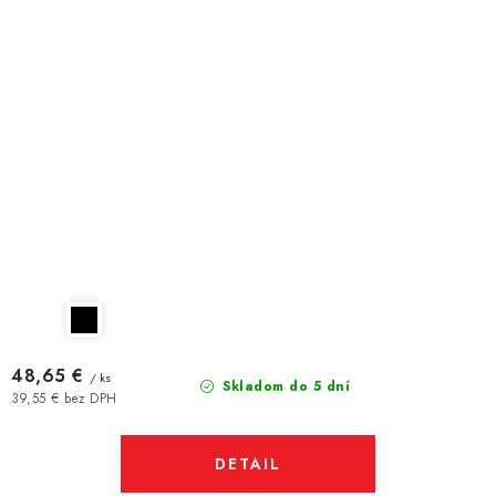
48,65 €
/ ks
Skladom do 5 dní
39,55 € bez DPH
DETAIL