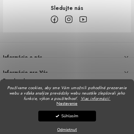
Z
á
p
Informácie o nás
ä
t
Prečo DUAL BP
Informácie pre Vás
i
Predajne
Facebook
Reklamačný poriadok
e
Používame cookies, aby sme Vám umožnili pohodlné prezeranie
Doprava
webu a vďaka analýze prevádzky webu neustále zlepšovali jeho
Formulár na výmenu tovaru
Katalógy
funkcie, výkon a použiteľnosť.
Viac informácií
Kontakt
Nastavenie
Formulár na vrátenie tovaru
STENSO - kompletné OOPP
Kontakty - pobočky
DUAL BP pre firmy
Súhlasím
Obchodné podmienky
CXS - kompletné OOPP
Copyright 2026
DUAL BP
. Všetky práva vyhradené.
Upraviť nastavenie cookies
Logovanie odevov
Ochrana osobných údajov
Odmietnuť
Vytvoril Shoptet