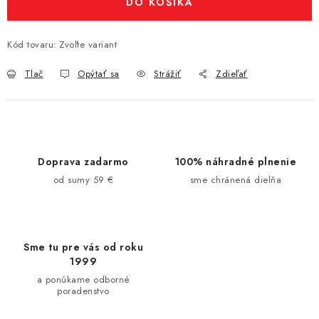
DO KOŠÍKA
Kód tovaru:
Zvoľte variant
Tlač
Opýtať sa
Strážiť
Zdieľať
Doprava zadarmo
100% náhradné plnenie
od sumy 59 €
sme chránená dielňa
Sme tu pre vás od roku
1999
a ponúkame odborné
poradenstvo