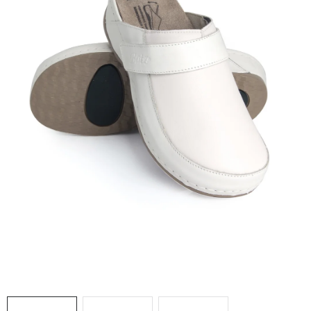
AKCIE
% OUTLET
Predajne
Kontakt
Chránená dielňa
Pre firmy
Katalógy
Doprava, platba a zľavy
Potlač lôg
Formulár na výmenu tovaru
Kto sme
Reklamačný poriadok
Akcie v predajniach
Formulár na vrátenie tovaru /odstúpenie od zmluvy
Obchodné podmienky
Zásady ochrany osobných údajov
Pravidlá a nastavenia cookies
Moja objednávka