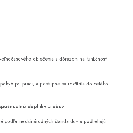
j voľnočasového oblečenia s dôrazom na funkčnosť
 pohyb pri práci, a postupne sa rozšírila do celého
zpečnostné doplnky a obuv
.
ané podľa medzinárodných štandardov a podliehajú