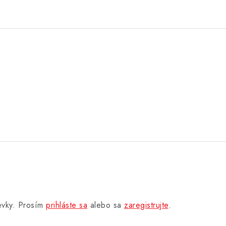
pevky. Prosím
prihláste sa
alebo sa
zaregistrujte
.