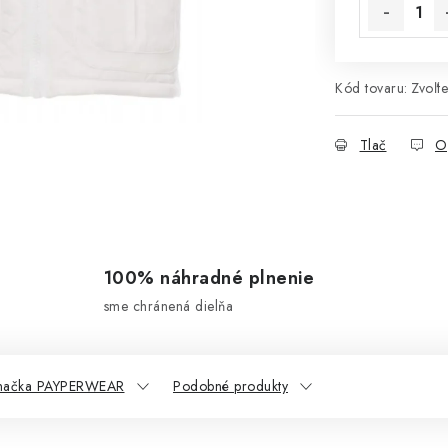
Kód tovaru:
Zvoľte
Tlač
O
100% náhradné plnenie
sme chránená dielňa
načka PAYPERWEAR
Podobné produkty