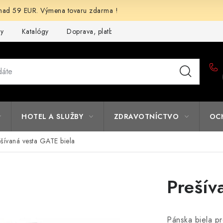
d 59 EUR. Výmena tovaru zdarma !
my
Katalógy
Doprava, platba a zľavy
Potlač lôg
Form
HOTEL A SLUŽBY
ZDRAVOTNÍCTVO
OC
šívaná vesta GATE biela
Prešív
Pánska biela pr