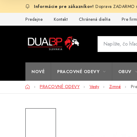
Prejsť
Doprava ZADARMO na
na
obsah
Predajne
Kontakt
Chránená dielňa
Pre fir
NOVÉ
PRACOVNÉ ODEVY
OBUV
Domov
PRACOVNÉ ODEVY
Vesty
Zimné
Pre