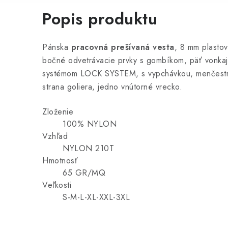
Popis produktu
Pánska
pracovná prešívaná vesta
, 8 mm plasto
bočné odvetrávacie prvky s gombíkom, päť vonkaj
systémom LOCK SYSTEM, s vypchávkou, menčestr
strana goliera, jedno vnútorné vrecko.
Zloženie
100% NYLON
Vzhľad
NYLON 210T
Hmotnosť
65 GR/MQ
Veľkosti
S-M-L-XL-XXL-3XL