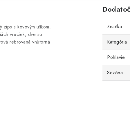
Dodatoč
Značka
vý zips s kovovým uškom,
ších vreciek, dve so
ová rebrovaná vnútorná
Kategória
Pohlavie
Sezóna