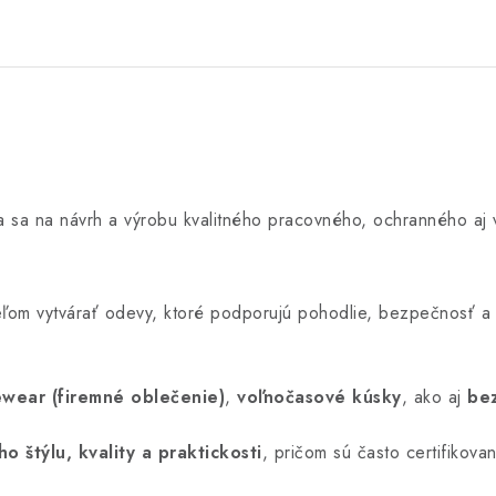
úca sa na návrh a výrobu kvalitného pracovného, ochranného a
 cieľom vytvárať odevy, ktoré podporujú pohodlie, bezpečnosť a
wear (firemné oblečenie)
,
voľnočasové kúsky
, ako aj
be
ho štýlu, kvality a praktickosti
, pričom sú často certifikov