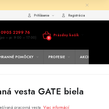
ulár na výmenu tovaru
Kto sme
Reklamačný poriadok
A
Prihlásenie
Registrácia
0905 2299 76
Prázdny košík
(po – pi: 9:00 – 17:00)
NÁKUPNÝ
KOŠÍK
HRANNÉ POMÔCKY
PROFESIE
AKCIE
% O
aná vesta GATE biela
ešívaná pracovná vesta.
Viac informácií