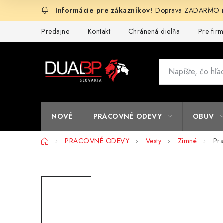
Prejsť
Doprava ZADARMO na
na
obsah
Predajne
Kontakt
Chránená dielňa
Pre fir
NOVÉ
PRACOVNÉ ODEVY
OBUV
Domov
PRACOVNÉ ODEVY
Vesty
Zimné
Pr