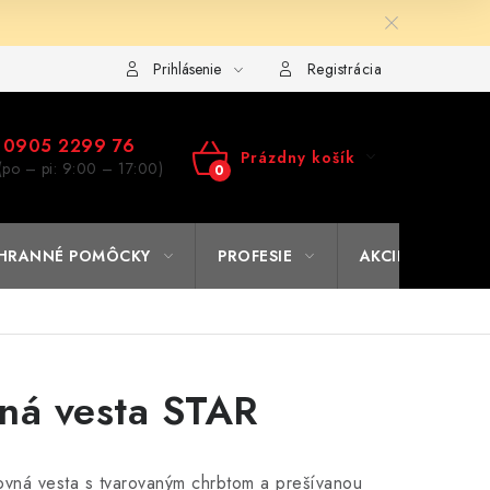
ulár na výmenu tovaru
Kto sme
Reklamačný poriadok
A
Prihlásenie
Registrácia
0905 2299 76
Prázdny košík
(po – pi: 9:00 – 17:00)
NÁKUPNÝ
KOŠÍK
HRANNÉ POMÔCKY
PROFESIE
AKCIE
% O
ná vesta STAR
ovná vesta s tvarovaným chrbtom a prešívanou