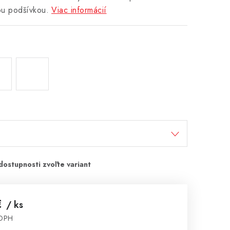
ou podšívkou.
Viac informácií
€
/ ks
 DPH
cena: