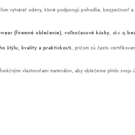
 cieľom vytvárať odevy, ktoré podporujú pohodlie, bezpečnosť a
wear (firemné oblečenie)
,
voľnočasové kúsky
, ako aj
be
ho štýlu, kvality a praktickosti
, pričom sú často certifikov
unkčnými vlastnosťami materiálov, aby oblečenie plnilo svoju