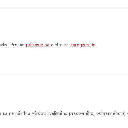
pevky. Prosím
prihláste sa
alebo sa
zaregistrujte
.
úca sa na návrh a výrobu kvalitného pracovného, ochranného a