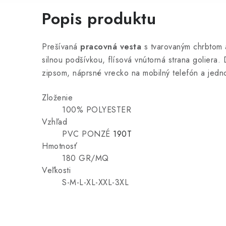
Popis produktu
Prešívaná
pracovná vesta
s tvarovaným chrbtom 
silnou podšívkou, flísová vnútorná strana goliera.
zipsom, náprsné vrecko na mobilný telefón a jedn
Zloženie
100% POLYESTER
Vzhľad
PVC PONZÉ
190T
Hmotnosť
180 GR/MQ
Veľkosti
S-M-L-XL-XXL-3XL