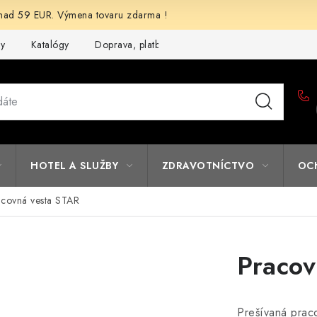
d 59 EUR. Výmena tovaru zdarma !
my
Katalógy
Doprava, platba a zľavy
Potlač lôg
Form
HOTEL A SLUŽBY
ZDRAVOTNÍCTVO
OC
acovná vesta STAR
Pracov
Prešívaná prac