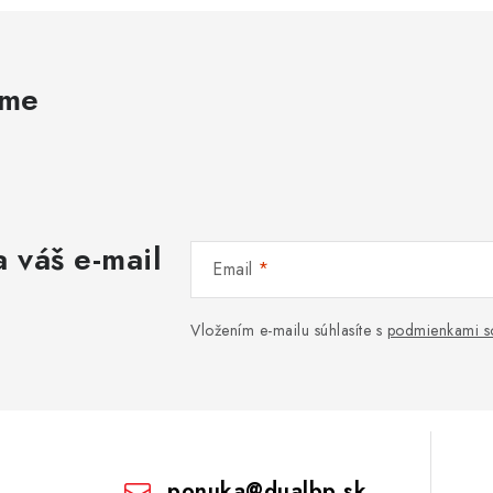
ame
 váš e-mail
Email
Vložením e-mailu súhlasíte s
podmienkami s
ponuka
@
dualbp.sk