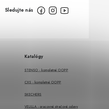
Katalógy
STENSO - kompletné OOPP
CXS - kompletné OOPP
SKECHERS
VELILLA - pracovné strečové odevy