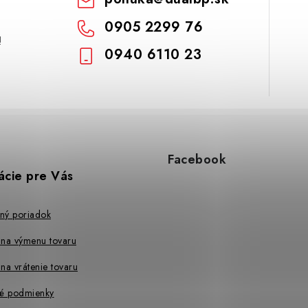
0905 2299 76
!
0940 6110 23
Facebook
ácie pre Vás
ný poriadok
 na výmenu tovaru
na vrátenie tovaru
é podmienky