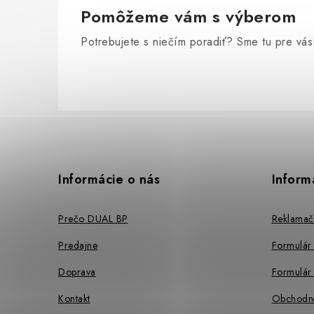
Pomôžeme vám s výberom
Potrebujete s niečím poradiť? Sme tu pre vás
Z
á
p
Informácie o nás
Inform
ä
Prečo DUAL BP
Reklamač
t
Predajne
Formulár
i
Doprava
Formulár 
e
Kontakt
Obchodn