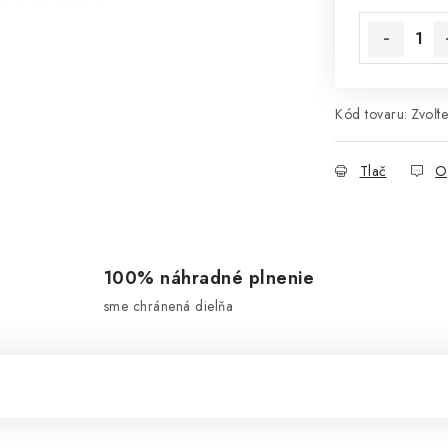
Kód tovaru:
Zvoľte
Tlač
O
100% náhradné plnenie
sme chránená dielňa