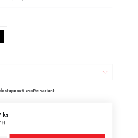
/ ks
DPH
cena: