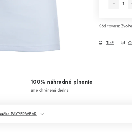
Kód tovaru:
Zvoľte
Tlač
O
100% náhradné plnenie
sme chránená dielňa
načka PAYPERWEAR