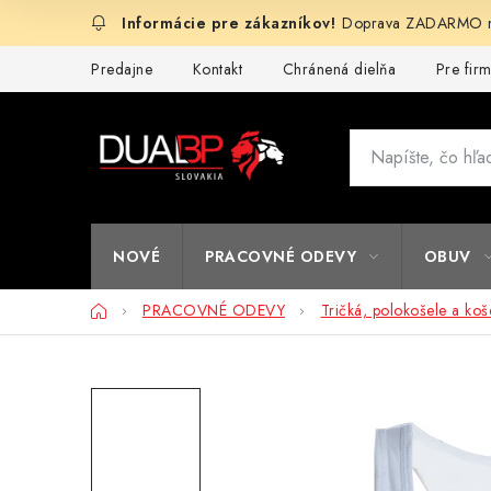
Prejsť
Doprava ZADARMO na
na
obsah
Predajne
Kontakt
Chránená dielňa
Pre fir
NOVÉ
PRACOVNÉ ODEVY
OBUV
Domov
PRACOVNÉ ODEVY
Tričká, polokošele a koš