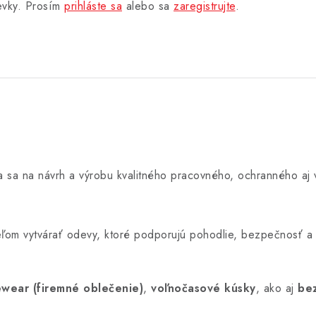
pevky. Prosím
prihláste sa
alebo sa
zaregistrujte
.
úca sa na návrh a výrobu kvalitného pracovného, ochranného a
 cieľom vytvárať odevy, ktoré podporujú pohodlie, bezpečnosť a
wear (firemné oblečenie)
,
voľnočasové kúsky
, ako aj
be