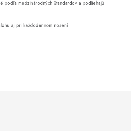
ané podľa medzinárodných štandardov a podliehajú
 úlohu aj pri každodennom nosení.