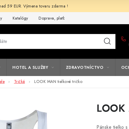
d 59 EUR. Výmena tovaru zdarma !
my
Katalógy
Doprava, platba a zľavy
Potlač lôg
Form
HOTEL A SLUŽBY
ZDRAVOTNÍCTVO
OC
ele
Tričká
LOOK MAN tielkové tričko
LOOK M
Pánske tielko s