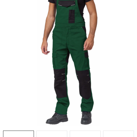
AKCIE
% OUTLET
Predajne
Kontakt
Chránená dielňa
Pre firmy
Katalógy
Doprava, platba a zľavy
Potlač lôg
Formulár na výmenu tovaru
Kto sme
Reklamačný poriadok
Akcie v predajniach
Formulár na vrátenie tovaru /odstúpenie od zmluvy
Obchodné podmienky
Zásady ochrany osobných údajov
Pravidlá a nastavenia cookies
Moja objednávka