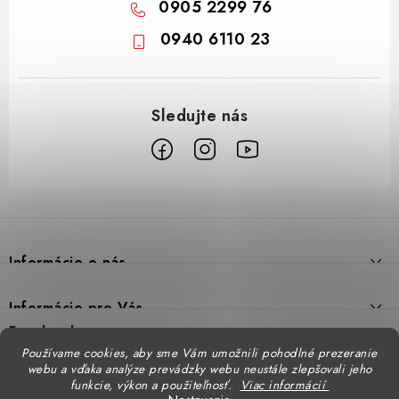
0905 2299 76
0940 6110 23
Z
á
p
Informácie o nás
ä
t
Prečo DUAL BP
Informácie pre Vás
i
Predajne
Facebook
Reklamačný poriadok
e
Používame cookies, aby sme Vám umožnili pohodlné prezeranie
Doprava
webu a vďaka analýze prevádzky webu neustále zlepšovali jeho
Formulár na výmenu tovaru
Katalógy
funkcie, výkon a použiteľnosť.
Viac informácií
Kontakt