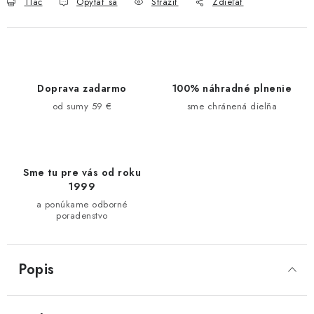
Tlač
Opýtať sa
Strážiť
Zdieľať
Doprava zadarmo
100% náhradné plnenie
od sumy 59 €
sme chránená dielňa
Sme tu pre vás od roku
1999
a ponúkame odborné
poradenstvo
Popis