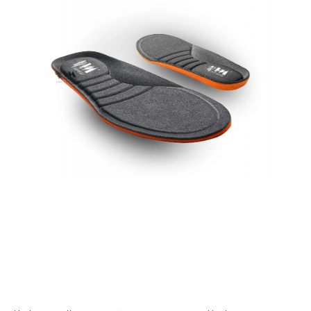
AKCIE
% OUTLET
Predajne
Kontakt
Chránená dielňa
Pre firmy
Katalógy
Doprava, platba a zľavy
Potlač lôg
Formulár na výmenu tovaru
Kto sme
Reklamačný poriadok
Akcie v predajniach
Formulár na vrátenie tovaru /odstúpenie od zmluvy
Obchodné podmienky
Zásady ochrany osobných údajov
Pravidlá a nastavenia cookies
Moja objednávka