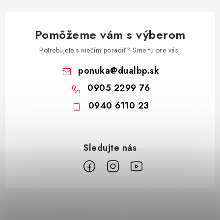
Pomôžeme vám s výberom
Potrebujete s niečím poradiť? Sme tu pre vás!
ponuka
@
dualbp.sk
0905 2299 76
0940 6110 23
Z
á