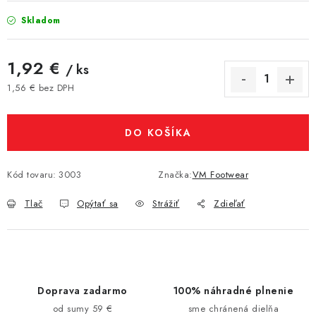
Skladom
1,92 €
/ ks
1,56 € bez DPH
Jednotková cena:
DO KOŠÍKA
Kód tovaru:
3003
Značka:
VM Footwear
Tlač
Opýtať sa
Strážiť
Zdieľať
Doprava zadarmo
100% náhradné plnenie
od sumy 59 €
sme chránená dielňa