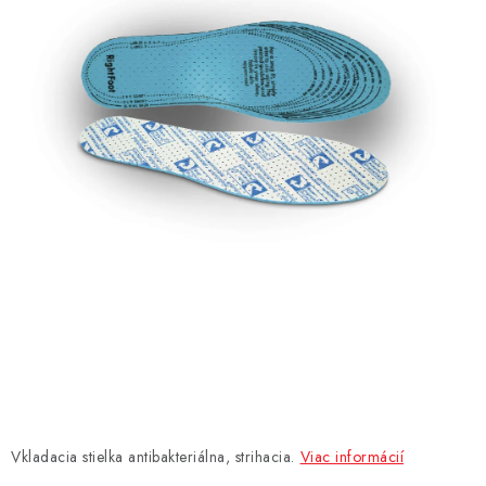
AKCIE
% OUTLET
Predajne
Kontakt
Chránená dielňa
Pre firmy
Katalógy
Doprava, platba a zľavy
Potlač lôg
Formulár na výmenu tovaru
Kto sme
Reklamačný poriadok
Akcie v predajniach
Formulár na vrátenie tovaru /odstúpenie od zmluvy
Obchodné podmienky
Zásady ochrany osobných údajov
Pravidlá a nastavenia cookies
Moja objednávka
Vkladacia stielka antibakteriálna, strihacia.
Viac informácií