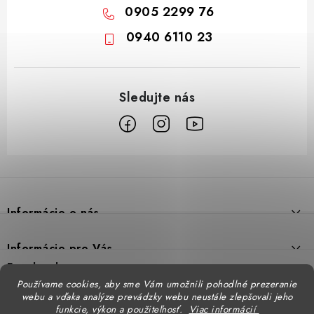
0905 2299 76
0940 6110 23
Z
á
p
Informácie o nás
ä
t
Prečo DUAL BP
Informácie pre Vás
i
Predajne
Facebook
Reklamačný poriadok
e
Používame cookies, aby sme Vám umožnili pohodlné prezeranie
Doprava
webu a vďaka analýze prevádzky webu neustále zlepšovali jeho
Formulár na výmenu tovaru
Katalógy
funkcie, výkon a použiteľnosť.
Viac informácií