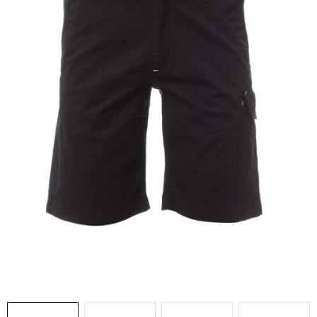
AKCIE
% OUTLET
Predajne
Kontakt
Chránená dielňa
Pre firmy
Katalógy
Doprava, platba a zľavy
Potlač lôg
Formulár na výmenu tovaru
Kto sme
Reklamačný poriadok
Akcie v predajniach
Formulár na vrátenie tovaru /odstúpenie od zmluvy
Obchodné podmienky
Zásady ochrany osobných údajov
Pravidlá a nastavenia cookies
Moja objednávka