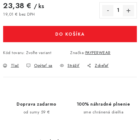
23,38 €
/ ks
19,01 € bez DPH
Jednotková cena:
DO KOŠÍKA
Kód tovaru:
Zvoľte variant
Značka:
PAYPERWEAR
Tlač
Opýtať sa
Strážiť
Zdieľať
Doprava zadarmo
100% náhradné plnenie
od sumy 59 €
sme chránená dielňa