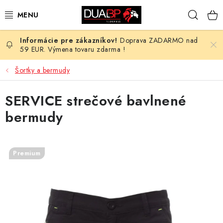
Prejsť
Hľad
na
obsah
Doprava ZADARMO nad
NOVÉ
59 EUR. Výmena tovaru zdarma !
PRACOVNÉ ODEVY
Šortky a bermudy
OBUV
SERVICE strečové bavlnené
bermudy
HOTEL A SLUŽBY
ZDRAVOTNÍCTVO
Premium
OCHRANNÉ POMÔCKY
PROFESIE