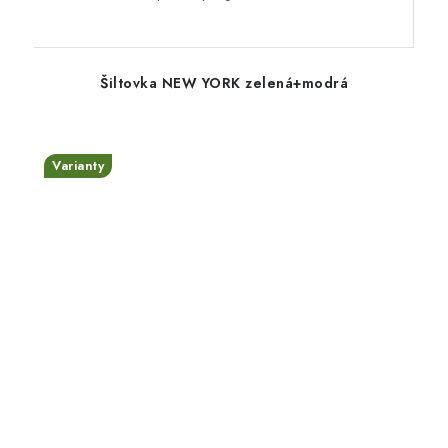
Šiltovka NEW YORK zelená+modrá
Varianty