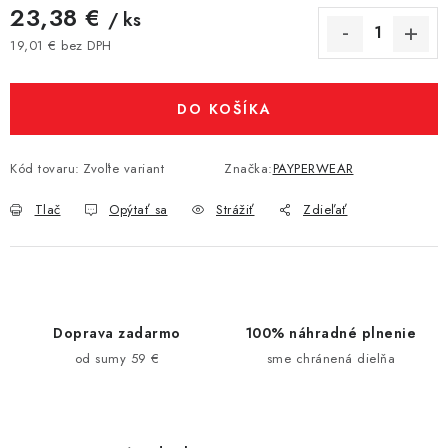
23,38 €
/ ks
19,01 € bez DPH
Jednotková cena:
DO KOŠÍKA
Kód tovaru:
Zvoľte variant
Značka:
PAYPERWEAR
Tlač
Opýtať sa
Strážiť
Zdieľať
Doprava zadarmo
100% náhradné plnenie
od sumy 59 €
sme chránená dielňa