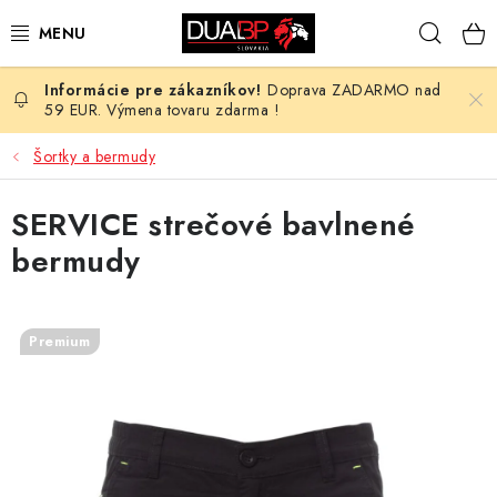
Prejsť
Hľad
na
obsah
Doprava ZADARMO nad
NOVÉ
59 EUR. Výmena tovaru zdarma !
PRACOVNÉ ODEVY
Šortky a bermudy
OBUV
SERVICE strečové bavlnené
bermudy
HOTEL A SLUŽBY
ZDRAVOTNÍCTVO
Premium
OCHRANNÉ POMÔCKY
PROFESIE