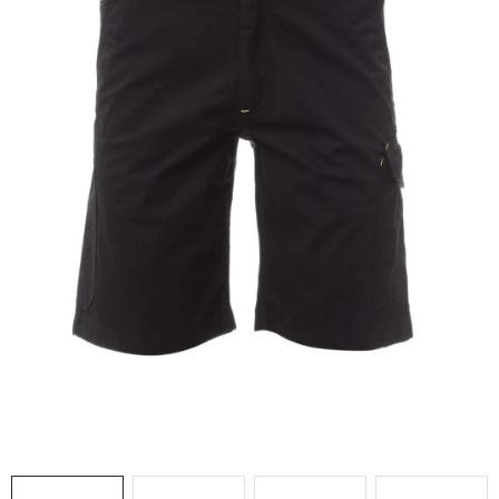
AKCIE
% OUTLET
Predajne
Kontakt
Chránená dielňa
Pre firmy
Katalógy
Doprava, platba a zľavy
Potlač lôg
Formulár na výmenu tovaru
Kto sme
Reklamačný poriadok
Akcie v predajniach
Formulár na vrátenie tovaru /odstúpenie od zmluvy
Obchodné podmienky
Zásady ochrany osobných údajov
Pravidlá a nastavenia cookies
Moja objednávka