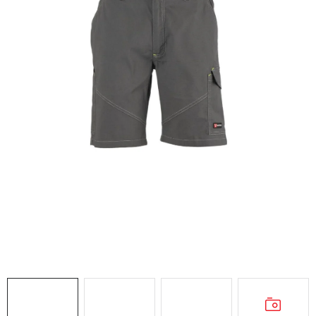
AKCIE
% OUTLET
Predajne
Kontakt
Chránená dielňa
Pre firmy
Katalógy
Doprava, platba a zľavy
Potlač lôg
Formulár na výmenu tovaru
Kto sme
Reklamačný poriadok
Akcie v predajniach
Formulár na vrátenie tovaru /odstúpenie od zmluvy
Obchodné podmienky
Zásady ochrany osobných údajov
Pravidlá a nastavenia cookies
Moja objednávka