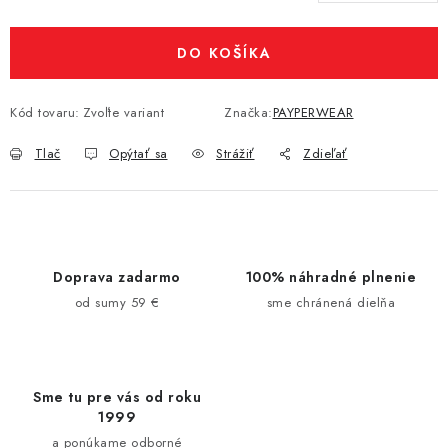
Jednotková cena:
DO KOŠÍKA
Kód tovaru:
Zvoľte variant
Značka:
PAYPERWEAR
Tlač
Opýtať sa
Strážiť
Zdieľať
Doprava zadarmo
100% náhradné plnenie
od sumy 59 €
sme chránená dielňa
Sme tu pre vás od roku
1999
a ponúkame odborné