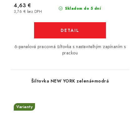
4,63 €
Skladom do 5 dní
3,76 € bez DPH
DETAIL
6-panelová pracovná šiltovka s nastaviteľným zapínaním s
prackou
Šiltovka NEW YORK zelená+modrá
Varianty