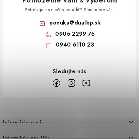
Potrebujete s niečím poradiť? Sme tu pre vás!
ponuka
@
dualbp.sk
0905 2299 76
0940 6110 23
Z
á
p
Informácie o nás
ä
t
Prečo DUAL BP
Informácie pre Vás