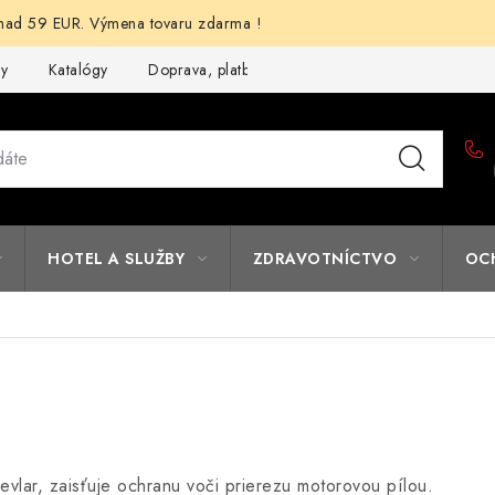
d 59 EUR. Výmena tovaru zdarma !
my
Katalógy
Doprava, platba a zľavy
Potlač lôg
Form
HOTEL A SLUŽBY
ZDRAVOTNÍCTVO
OC
lar, zaisťuje ochranu voči prierezu motorovou pílou.