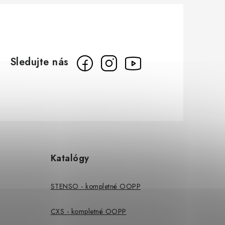
Katalógy
STENSO - kompletné OOPP
CXS - kompletné OOPP