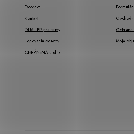
i
Doprava
Formulár 
e
Kontakt
Obchodn
DUAL BP pre firmy
Ochrana 
Logovanie odevov
Moja obj
CHRÁNENÁ dielňa