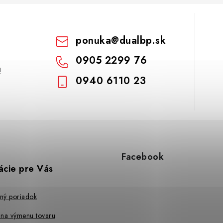
ponuka
@
dualbp.sk
0905 2299 76
!
0940 6110 23
Facebook
ácie pre Vás
ný poriadok
 na výmenu tovaru