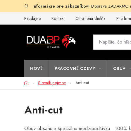
Prejsť
Doprava ZADARMO na
na
obsah
Predajne
Kontakt
Chránená dielňa
Pre fir
NOVÉ
PRACOVNÉ ODEVY
OBUV
Domov
Slovník pojmov
Anti-cut
Anti-cut
Obuv obsahuje špeciálnu medzipodšívku - 100% kev