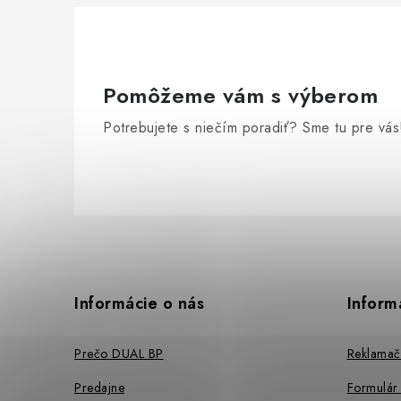
Pomôžeme vám s výberom
Potrebujete s niečím poradiť? Sme tu pre vás
Z
á
p
Informácie o nás
Inform
ä
Prečo DUAL BP
Reklamač
t
Predajne
Formulár