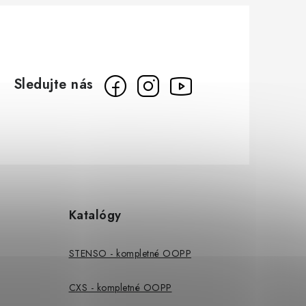
Katalógy
STENSO - kompletné OOPP
CXS - kompletné OOPP