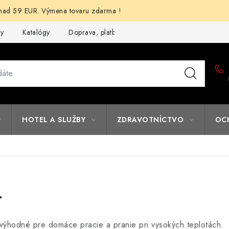
d 59 EUR. Výmena tovaru zdarma !
my
Katalógy
Doprava, platba a zľavy
Potlač lôg
Form
HOTEL A SLUŽBY
ZDRAVOTNÍCTVO
OC
L
 výhodné pre domáce pracie a pranie pri vysokých teplotách.