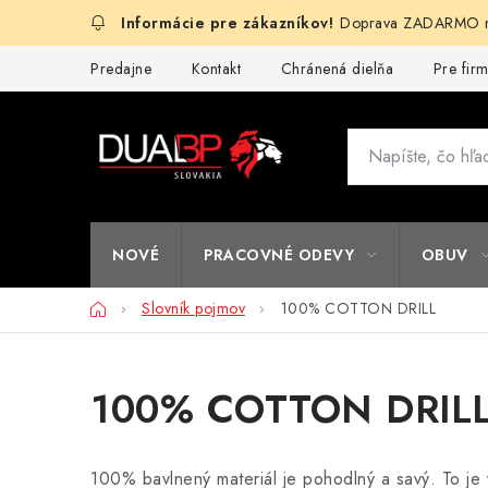
Prejsť
Doprava ZADARMO na
na
obsah
Predajne
Kontakt
Chránená dielňa
Pre fir
NOVÉ
PRACOVNÉ ODEVY
OBUV
Domov
Slovník pojmov
100% COTTON DRILL
100% COTTON DRIL
100% bavlnený materiál je pohodlný a savý. To je