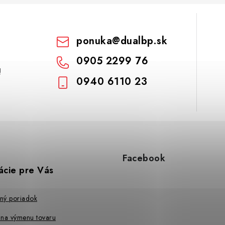
ponuka
@
dualbp.sk
0905 2299 76
!
0940 6110 23
Facebook
ácie pre Vás
ný poriadok
 na výmenu tovaru