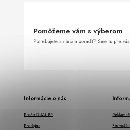
Pomôžeme vám s výberom
Potrebujete s niečím poradiť? Sme tu pre vás
Z
á
p
Informácie o nás
Inform
ä
Prečo DUAL BP
Reklamač
t
Predajne
Formulár