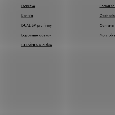
i
Doprava
Formulár 
e
Kontakt
Obchodn
DUAL BP pre firmy
Ochrana 
Logovanie odevov
Moja obj
CHRÁNENÁ dielňa