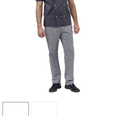
AKCIE
% OUTLET
Predajne
Kontakt
Chránená dielňa
Pre firmy
Katalógy
Doprava, platba a zľavy
Potlač lôg
Formulár na výmenu tovaru
Kto sme
Reklamačný poriadok
Akcie v predajniach
Formulár na vrátenie tovaru /odstúpenie od zmluvy
Obchodné podmienky
Zásady ochrany osobných údajov
Pravidlá a nastavenia cookies
Moja objednávka