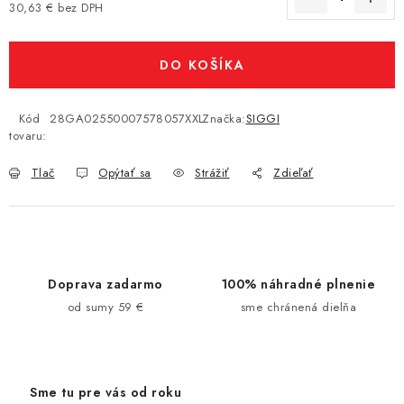
30,63 € bez DPH
Jednotková cena:
DO KOŠÍKA
Kód
28GA02550007578057XXL
Značka:
SIGGI
tovaru:
Tlač
Opýtať sa
Strážiť
Zdieľať
Doprava zadarmo
100% náhradné plnenie
od sumy 59 €
sme chránená dielňa
Sme tu pre vás od roku