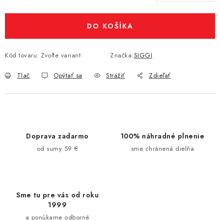
Jednotková cena:
DO KOŠÍKA
Kód tovaru:
Zvoľte variant
Značka:
SIGGI
Tlač
Opýtať sa
Strážiť
Zdieľať
Doprava zadarmo
100% náhradné plnenie
od sumy 59 €
sme chránená dielňa
Sme tu pre vás od roku
1999
a ponúkame odborné