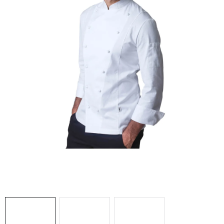
AKCIE
% OUTLET
Predajne
Kontakt
Chránená dielňa
Pre firmy
Katalógy
Doprava, platba a zľavy
Potlač lôg
Formulár na výmenu tovaru
Kto sme
Reklamačný poriadok
Akcie v predajniach
Formulár na vrátenie tovaru /odstúpenie od zmluvy
Obchodné podmienky
Zásady ochrany osobných údajov
Pravidlá a nastavenia cookies
Moja objednávka