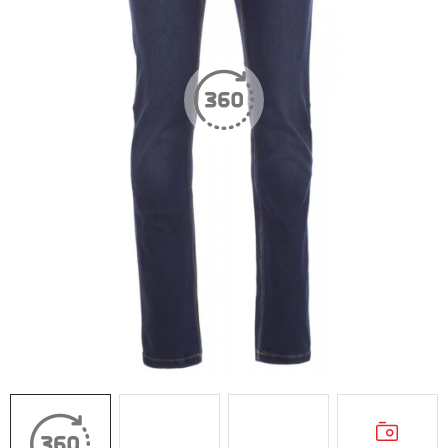
AKCIE
% OUTLET
Predajne
Kontakt
Chránená dielňa
Pre firmy
Katalógy
Doprava, platba a zľavy
Potlač lôg
Formulár na výmenu tovaru
Kto sme
Reklamačný poriadok
Akcie v predajniach
Formulár na vrátenie tovaru /odstúpenie od zmluvy
Obchodné podmienky
Zásady ochrany osobných údajov
Pravidlá a nastavenia cookies
Moja objednávka