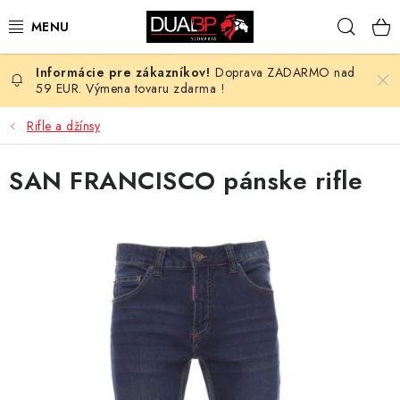
Prejsť
Hľad
na
obsah
Doprava ZADARMO nad
NOVÉ
59 EUR. Výmena tovaru zdarma !
PRACOVNÉ ODEVY
Rifle a džínsy
OBUV
SAN FRANCISCO pánske rifle
HOTEL A SLUŽBY
ZDRAVOTNÍCTVO
OCHRANNÉ POMÔCKY
PROFESIE