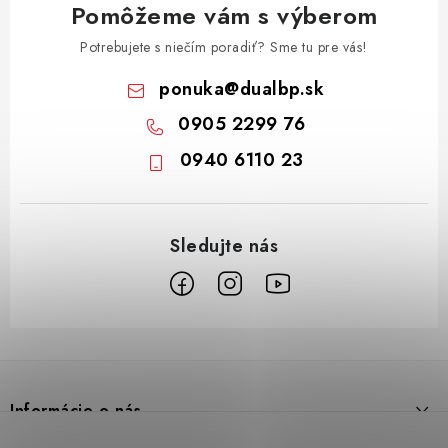
Pomôžeme vám s výberom
Potrebujete s niečím poradiť? Sme tu pre vás!
ponuka
@
dualbp.sk
0905 2299 76
0940 6110 23
Z
á
p
Informácie o nás
ä