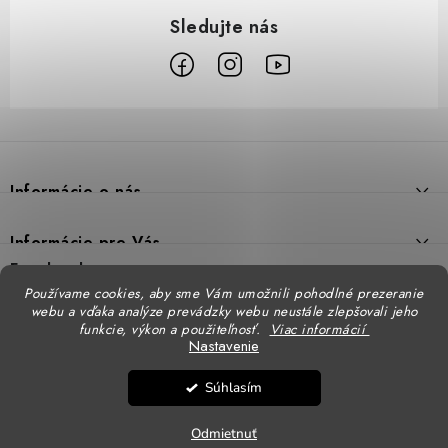
Z
á
p
Informácie o nás
ä
t
Prečo DUAL BP
Informácie pre Vás
i
Predajne
Facebook
Reklamačný poriadok
e
Používame cookies, aby sme Vám umožnili pohodlné prezeranie
Doprava
webu a vďaka analýze prevádzky webu neustále zlepšovali jeho
Formulár na výmenu tovaru
Katalógy
funkcie, výkon a použiteľnosť.
Viac informácií
Kontakt
Nastavenie
Formulár na vrátenie tovaru
STENSO - kompletné OOPP
Kontakty - pobočky
DUAL BP pre firmy
Súhlasím
Obchodné podmienky
CXS - kompletné OOPP
Copyright 2026
DUAL BP
. Všetky práva vyhradené.
Upraviť nastavenie cookies
Logovanie odevov
Ochrana osobných údajov
Odmietnuť
Vytvoril Shoptet