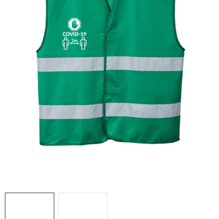
AKCIE
% OUTLET
Predajne
Kontakt
Chránená dielňa
Pre firmy
Katalógy
Doprava, platba a zľavy
Potlač lôg
Formulár na výmenu tovaru
Kto sme
Reklamačný poriadok
Akcie v predajniach
Formulár na vrátenie tovaru /odstúpenie od zmluvy
Obchodné podmienky
Zásady ochrany osobných údajov
Pravidlá a nastavenia cookies
Moja objednávka