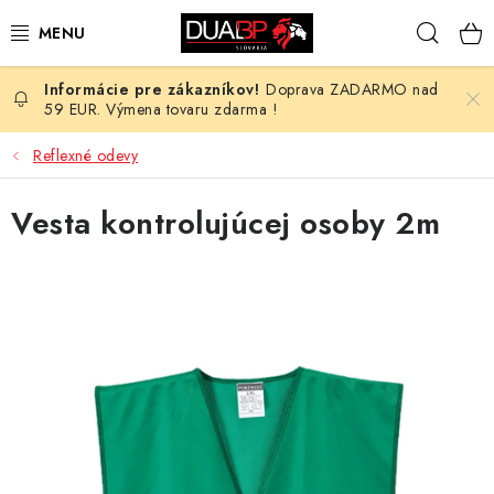
Prejsť
Hľad
na
obsah
Doprava ZADARMO nad
NOVÉ
59 EUR. Výmena tovaru zdarma !
PRACOVNÉ ODEVY
Reflexné odevy
OBUV
Vesta kontrolujúcej osoby 2m
HOTEL A SLUŽBY
ZDRAVOTNÍCTVO
OCHRANNÉ POMÔCKY
PROFESIE