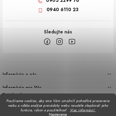
0905 2299 76
0940 6110 23
Z
á
p
Informácie o nás
ä
t
Prečo DUAL BP
Informácie pre Vás
i
Predajne
Facebook
Reklamačný poriadok
e
Používame cookies, aby sme Vám umožnili pohodlné prezeranie
Doprava
webu a vďaka analýze prevádzky webu neustále zlepšovali jeho
Formulár na výmenu tovaru
Katalógy
funkcie, výkon a použiteľnosť.
Viac informácií
Kontakt
Nastavenie