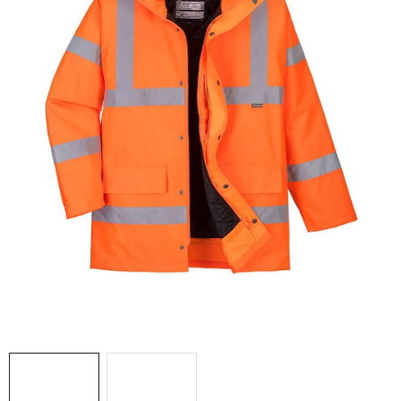
AKCIE
% OUTLET
Predajne
Kontakt
Chránená dielňa
Pre firmy
Katalógy
Doprava, platba a zľavy
Potlač lôg
Formulár na výmenu tovaru
Kto sme
Reklamačný poriadok
Akcie v predajniach
Formulár na vrátenie tovaru /odstúpenie od zmluvy
Obchodné podmienky
Zásady ochrany osobných údajov
Pravidlá a nastavenia cookies
Moja objednávka