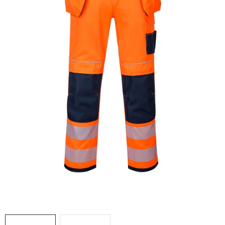
AKCIE
% OUTLET
Predajne
Kontakt
Chránená dielňa
Pre firmy
Katalógy
Doprava, platba a zľavy
Potlač lôg
Formulár na výmenu tovaru
Kto sme
Reklamačný poriadok
Akcie v predajniach
Formulár na vrátenie tovaru /odstúpenie od zmluvy
Obchodné podmienky
Zásady ochrany osobných údajov
Pravidlá a nastavenia cookies
Moja objednávka