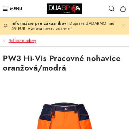
Prejsť
Hľad
na
obsah
Doprava ZADARMO nad
NOVÉ
59 EUR. Výmena tovaru zdarma !
PRACOVNÉ ODEVY
Reflexné odevy
OBUV
PW3 Hi-Vis Pracovné nohavice
oranžová/modrá
HOTEL A SLUŽBY
ZDRAVOTNÍCTVO
OCHRANNÉ POMÔCKY
PROFESIE