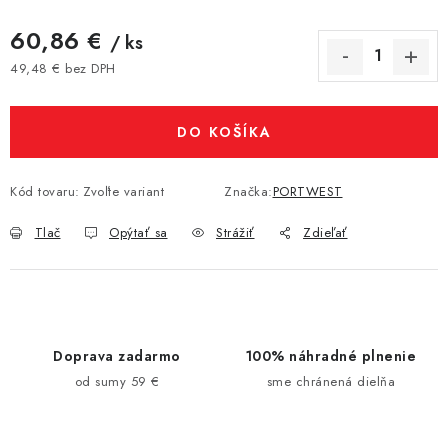
60,86 €
/ ks
49,48 € bez DPH
Jednotková cena:
DO KOŠÍKA
Kód tovaru:
Zvoľte variant
Značka:
PORTWEST
Tlač
Opýtať sa
Strážiť
Zdieľať
Doprava zadarmo
100% náhradné plnenie
od sumy 59 €
sme chránená dielňa