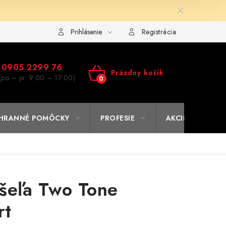
ulár na výmenu tovaru
Kto sme
Reklamačný poriadok
A
Prihlásenie
Registrácia
0905 2299 76
Prázdny košík
(po – pi: 9:00 – 17:00)
NÁKUPNÝ
KOŠÍK
HRANNÉ POMÔCKY
PROFESIE
AKCIE
% O
šeľa Two Tone
rt