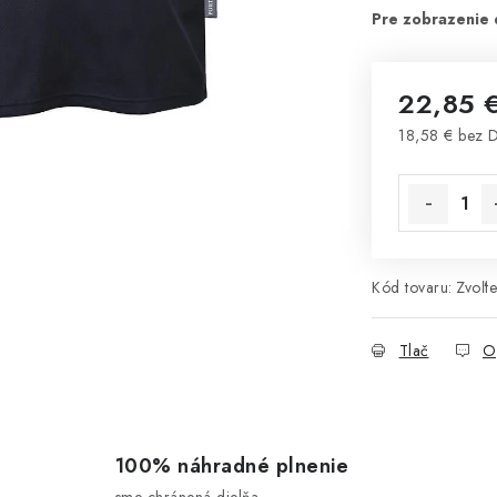
22,85 
18,58 € bez 
Jednotková 
Kód tovaru:
Zvoľte
Tlač
O
100% náhradné plnenie