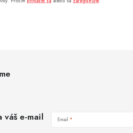
pevky. Prosím
prihláste sa
alebo sa
zaregistrujte
.
ame
 váš e-mail
Email