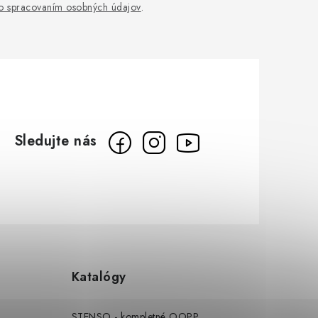
o spracovaním osobných údajov
.
Katalógy
STENSO - kompletné OOPP