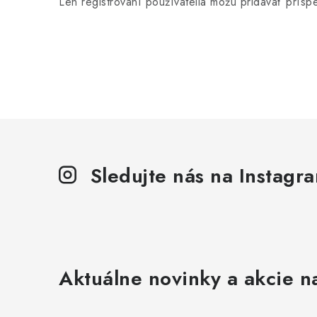
Len registrovaní používatelia môžu pridávať prís
Sledujte nás na Instagr
Aktuálne novinky a akcie na