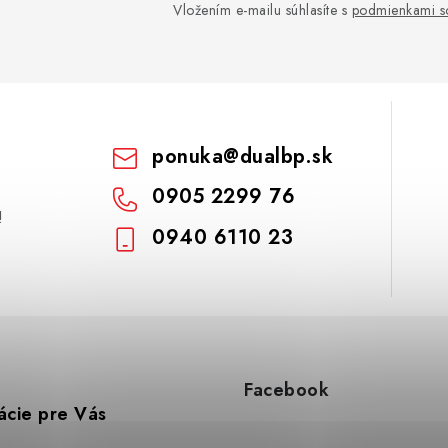
Vložením e-mailu súhlasíte s
podmienkami s
ponuka
@
dualbp.sk
0905 2299 76
!
0940 6110 23
Facebook
ácie pre Vás