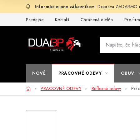
Prejsť
Doprava ZADARMO na
na
obsah
Predajne
Kontakt
Chránená dielňa
Pre fir
NOVÉ
PRACOVNÉ ODEVY
OBUV
Domov
PRACOVNÉ ODEVY
Reflexné odevy
Pol