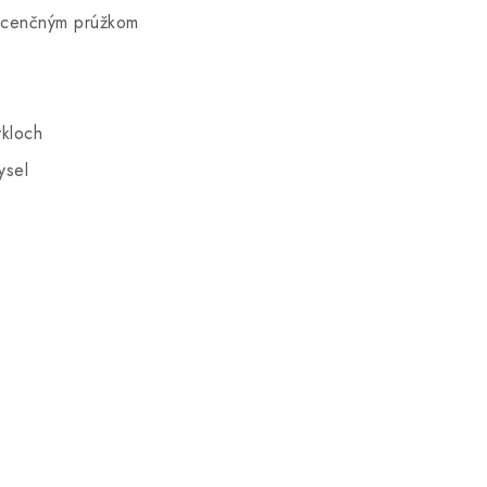
rescenčným prúžkom
kloch
ysel