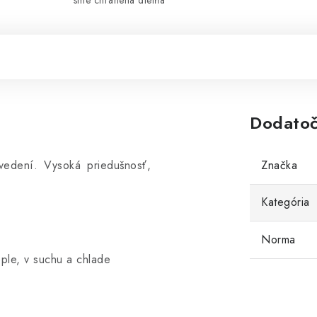
sme chránená dielňa
Dodatoč
vedení. Vysoká priedušnosť,
Značka
Kategória
Norma
eple, v suchu a chlade