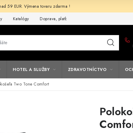
d 59 EUR. Výmena tovaru zdarma !
my
Katalógy
Doprava, platba a zľavy
Potlač lôg
Form
HOTEL A SLUŽBY
ZDRAVOTNÍCTVO
OC
okošeľa Two Tone Comfort
Poloko
Comfo