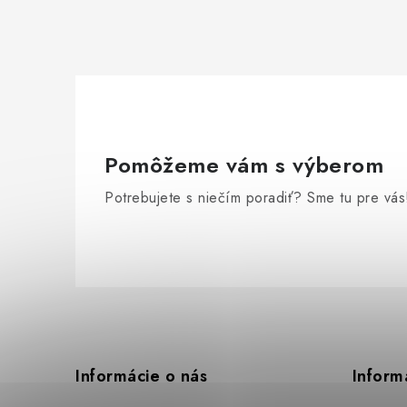
Pomôžeme vám s výberom
Potrebujete s niečím poradiť? Sme tu pre vás
Z
á
p
Informácie o nás
Inform
ä