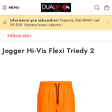
Prejsť
Hľad
na
obsah
Doprava ZADARMO nad
NOVÉ
59 EUR. Výmena tovaru zdarma !
PRACOVNÉ ODEVY
Reflexné odevy
OBUV
Jogger Hi-Vis Flexi Triedy 2
HOTEL A SLUŽBY
ZDRAVOTNÍCTVO
OCHRANNÉ POMÔCKY
PROFESIE