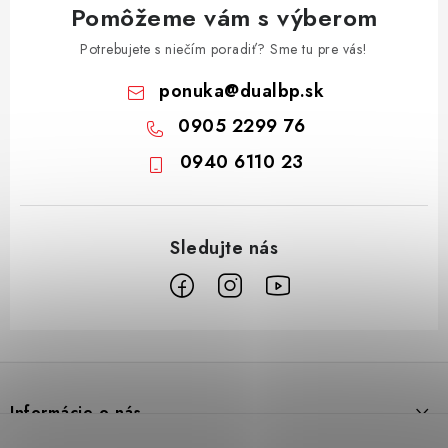
Pomôžeme vám s výberom
Potrebujete s niečím poradiť? Sme tu pre vás!
ponuka
@
dualbp.sk
0905 2299 76
0940 6110 23
Z
á
p
Informácie o nás
ä