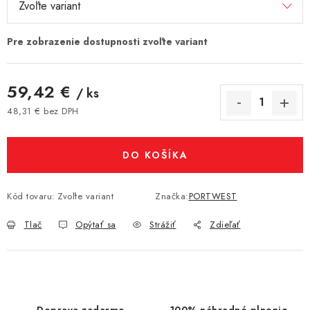
59,42 €
/ ks
48,31 € bez DPH
Jednotková cena:
DO KOŠÍKA
Kód tovaru:
Zvoľte variant
Značka:
PORTWEST
Tlač
Opýtať sa
Strážiť
Zdieľať
Doprava zadarmo
100% náhradné plnenie