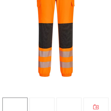
AKCIE
% OUTLET
Predajne
Kontakt
Chránená dielňa
Pre firmy
Katalógy
Doprava, platba a zľavy
Potlač lôg
Formulár na výmenu tovaru
Kto sme
Reklamačný poriadok
Akcie v predajniach
Formulár na vrátenie tovaru /odstúpenie od zmluvy
Obchodné podmienky
Zásady ochrany osobných údajov
Pravidlá a nastavenia cookies
Moja objednávka