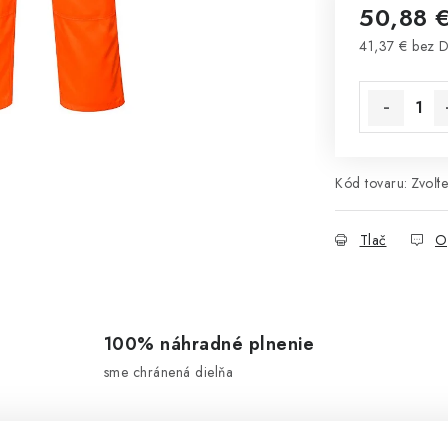
50,88 
41,37 € bez 
Jednotková 
Kód tovaru:
Zvoľte
Tlač
O
100% náhradné plnenie
sme chránená dielňa