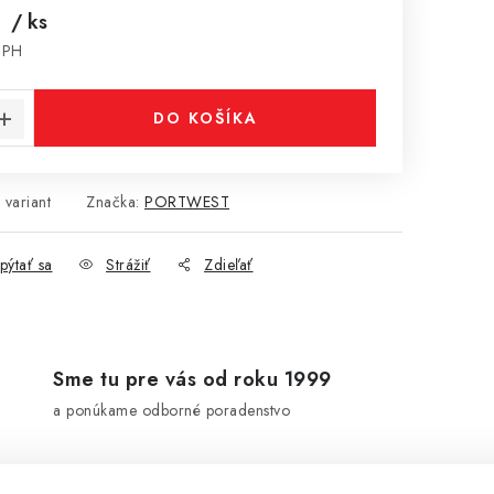
€
/ ks
DPH
cena:
DO KOŠÍKA
 variant
Značka:
PORTWEST
pýtať sa
Strážiť
Zdieľať
Sme tu pre vás od roku 1999
a ponúkame odborné poradenstvo