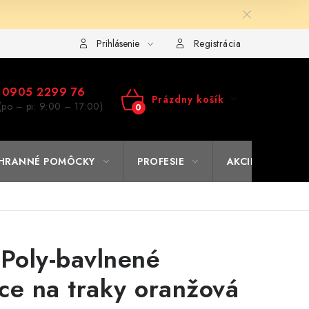
ulár na výmenu tovaru
Kto sme
Reklamačný poriadok
A
Prihlásenie
Registrácia
0905 2299 76
Prázdny košík
(po – pi: 9:00 – 17:00)
NÁKUPNÝ
KOŠÍK
HRANNÉ POMÔCKY
PROFESIE
AKCIE
% O
 Poly-bavlnené
ce na traky oranžová