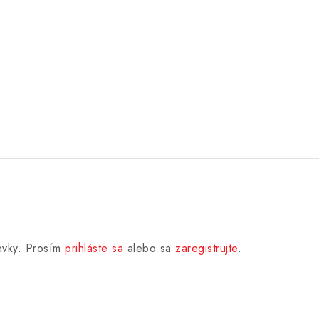
pevky. Prosím
prihláste sa
alebo sa
zaregistrujte
.