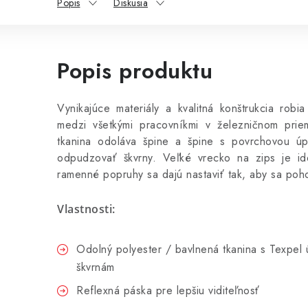
Popis
Diskusia
Popis produktu
Vynikajúce materiály a kvalitná konštrukcia ro
medzi všetkými pracovníkmi v železničnom pri
tkanina odoláva špine a špine s povrchovou ú
odpudzovať škvrny. Veľké vrecko na zips je id
ramenné popruhy sa dajú nastaviť tak, aby sa poho
Vlastnosti:
Odolný polyester / bavlnená tkanina s Texpel 
škvrnám
Reflexná páska pre lepšiu viditeľnosť