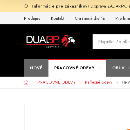
Prejsť
Doprava ZADARMO na
na
obsah
Predajne
Kontakt
Chránená dielňa
Pre fir
NOVÉ
PRACOVNÉ ODEVY
OBUV
Domov
PRACOVNÉ ODEVY
Reflexné odevy
Hi-V