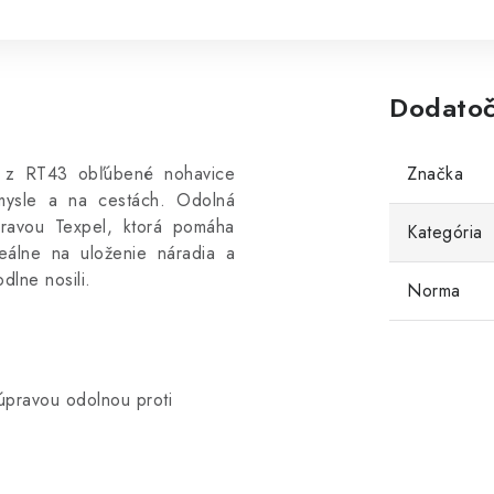
Dodatoč
bia z RT43 obľúbené nohavice
Značka
emysle a na cestách. Odolná
pravou Texpel, ktorá pomáha
Kategória
eálne na uloženie náradia a
dlne nosili.
Norma
úpravou odolnou proti