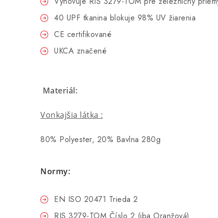
Vyhovuje RIS 3279-TOM pre železničný priem
40 UPF tkanina blokuje 98% UV žiarenia
CE certifikované
UKCA značené
Materiál:
Vonkajšia látka :
80% Polyester, 20% Bavlna 280g
Normy:
EN ISO 20471 Trieda 2
RIS 3279-TOM Číslo 2 (iba Oranžová)