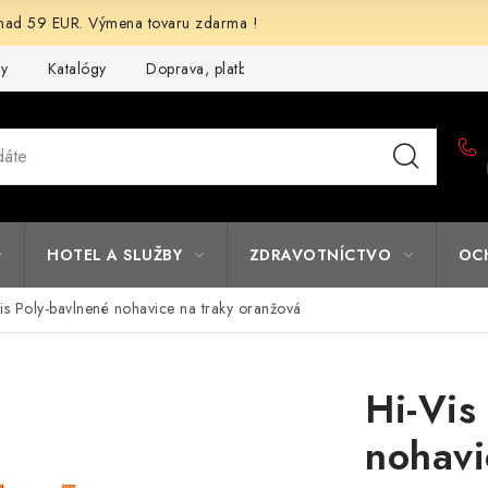
d 59 EUR. Výmena tovaru zdarma !
my
Katalógy
Doprava, platba a zľavy
Potlač lôg
Form
HOTEL A SLUŽBY
ZDRAVOTNÍCTVO
OC
is Poly-bavlnené nohavice na traky oranžová
Hi-Vis
nohavi