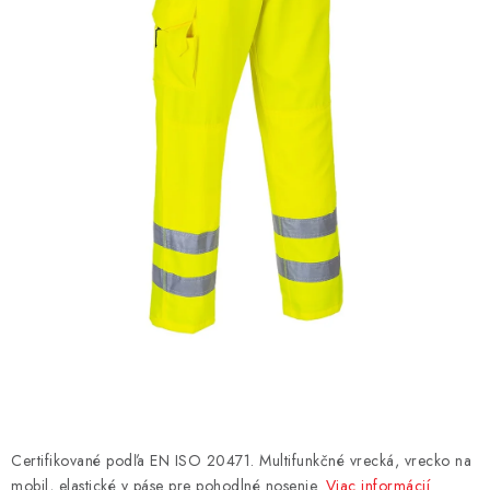
AKCIE
% OUTLET
Predajne
Kontakt
Chránená dielňa
Pre firmy
Katalógy
Doprava, platba a zľavy
Potlač lôg
Formulár na výmenu tovaru
Kto sme
Reklamačný poriadok
Akcie v predajniach
Formulár na vrátenie tovaru /odstúpenie od zmluvy
Obchodné podmienky
Zásady ochrany osobných údajov
Pravidlá a nastavenia cookies
Moja objednávka
Certifikované podľa EN ISO 20471. Multifunkčné vrecká, vrecko na
mobil, elastické v páse pre pohodlné nosenie.
Viac informácií