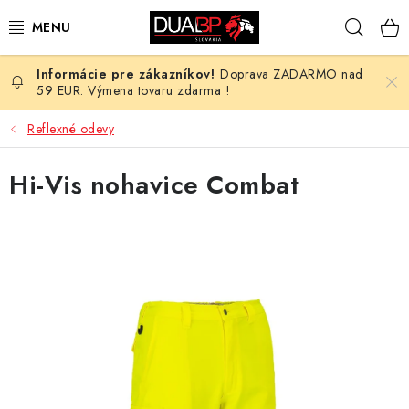
Prejsť
Hľad
na
obsah
Doprava ZADARMO nad
NOVÉ
59 EUR. Výmena tovaru zdarma !
PRACOVNÉ ODEVY
Reflexné odevy
OBUV
Hi-Vis nohavice Combat
HOTEL A SLUŽBY
ZDRAVOTNÍCTVO
OCHRANNÉ POMÔCKY
PROFESIE