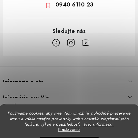
0940 6110 23
Z
á
p
Informácie o nás
ä
t
Prečo DUAL BP
Informácie pre Vás
i
Predajne
Facebook
Reklamačný poriadok
e
Používame cookies, aby sme Vám umožnili pohodlné prezeranie
Doprava
webu a vďaka analýze prevádzky webu neustále zlepšovali jeho
Formulár na výmenu tovaru
Katalógy
funkcie, výkon a použiteľnosť.
Viac informácií
Kontakt
Nastavenie
Formulár na vrátenie tovaru
STENSO - kompletné OOPP
Kontakty - pobočky