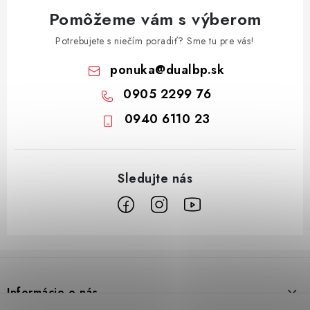
Pomôžeme vám s výberom
Potrebujete s niečím poradiť? Sme tu pre vás!
ponuka
@
dualbp.sk
0905 2299 76
0940 6110 23
Z
á
p
Informácie o nás
ä