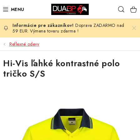
Prejsť
Hľad
na
obsah
Doprava ZADARMO nad
NOVÉ
59 EUR. Výmena tovaru zdarma !
PRACOVNÉ ODEVY
Reflexné odevy
OBUV
Hi-Vis ľahké kontrastné polo
tričko S/S
HOTEL A SLUŽBY
ZDRAVOTNÍCTVO
OCHRANNÉ POMÔCKY
PROFESIE