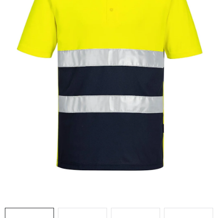
AKCIE
% OUTLET
Predajne
Kontakt
Chránená dielňa
Pre firmy
Katalógy
Doprava, platba a zľavy
Potlač lôg
Formulár na výmenu tovaru
Kto sme
Reklamačný poriadok
Akcie v predajniach
Formulár na vrátenie tovaru /odstúpenie od zmluvy
Obchodné podmienky
Zásady ochrany osobných údajov
Pravidlá a nastavenia cookies
Moja objednávka