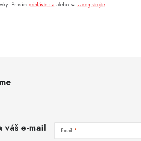
pevky. Prosím
prihláste sa
alebo sa
zaregistrujte
.
ame
 váš e-mail
Email