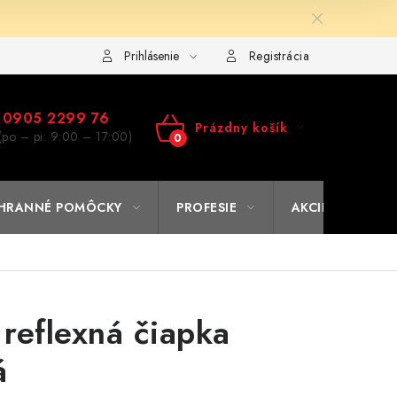
ulár na výmenu tovaru
Kto sme
Reklamačný poriadok
A
Prihlásenie
Registrácia
0905 2299 76
Prázdny košík
(po – pi: 9:00 – 17:00)
NÁKUPNÝ
KOŠÍK
HRANNÉ POMÔCKY
PROFESIE
AKCIE
% O
 reflexná čiapka
á