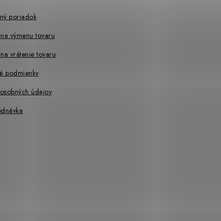
ný poriadok
 na výmenu tovaru
na vrátenie tovaru
é podmienky
osobných údajov
ednávka