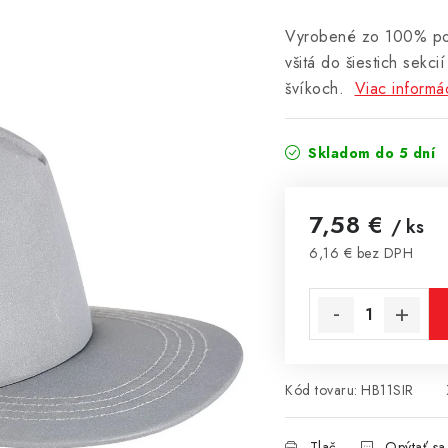
Vyrobené zo 100% poly
všitá do šiestich sekci
švíkoch.
Viac informác
Skladom do 5 dní
7,58 €
/ ks
6,16 € bez DPH
Jednotková cena:
Kód tovaru:
HB11SIR
Tlač
Opýtať sa