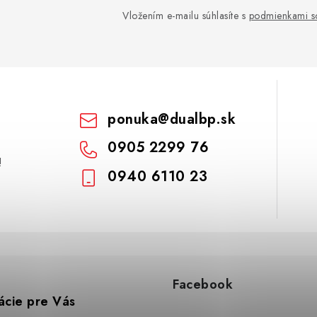
Vložením e-mailu súhlasíte s
podmienkami s
ponuka
@
dualbp.sk
0905 2299 76
!
0940 6110 23
Facebook
ácie pre Vás