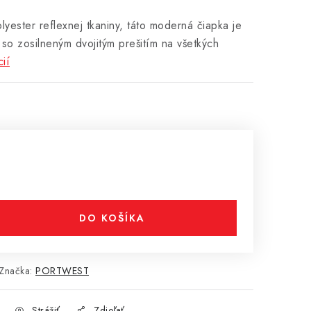
ester reflexnej tkaniny, táto moderná čiapka je
í so zosilneným dvojitým prešitím na všetkých
ií
DO KOŠÍKA
Značka:
PORTWEST
Strážiť
Zdieľať