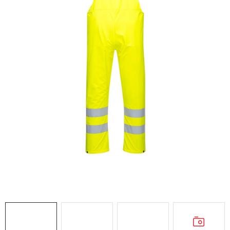
AKCIE
% OUTLET
Predajne
Kontakt
Chránená dielňa
Pre firmy
Katalógy
Doprava, platba a zľavy
Potlač lôg
Formulár na výmenu tovaru
Kto sme
Reklamačný poriadok
Akcie v predajniach
Formulár na vrátenie tovaru /odstúpenie od zmluvy
Obchodné podmienky
Zásady ochrany osobných údajov
Pravidlá a nastavenia cookies
Moja objednávka