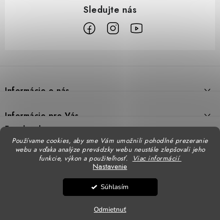
Z
á
p
Informácie o nás
ä
t
Prečo DUAL BP
Informácie pre Vás
i
Predajne
Facebook
Reklamačný poriadok
e
Používame cookies, aby sme Vám umožnili pohodlné prezeranie
Doprava
webu a vďaka analýze prevádzky webu neustále zlepšovali jeho
Formulár na výmenu tovaru
Katalógy
funkcie, výkon a použiteľnosť.
Viac informácií
Kontakt
Nastavenie
Formulár na vrátenie tovaru
STENSO - kompletné OOPP
Kontakty - pobočky
DUAL BP pre firmy
Súhlasím
Obchodné podmienky
CXS - kompletné OOPP
Copyright 2026
DUAL BP
. Všetky práva vyhradené.
Upraviť nastavenie cookies
Logovanie odevov
Ochrana osobných údajov
Odmietnuť
Vytvoril Shoptet