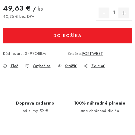
49,63 €
/ ks
40,35 € bez DPH
Jednotková cena:
DO KOŠÍKA
Kód tovaru:
S497ORRM
Značka:
PORTWEST
Tlač
Opýtať sa
Strážiť
Zdieľať
Doprava zadarmo
100% náhradné plnenie
od sumy 59 €
sme chránená dielňa