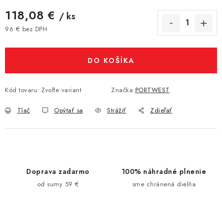
118,08 €
/ ks
96 € bez DPH
Jednotková cena:
DO KOŠÍKA
Kód tovaru:
Zvoľte variant
Značka:
PORTWEST
Tlač
Opýtať sa
Strážiť
Zdieľať
Doprava zadarmo
100% náhradné plnenie
od sumy 59 €
sme chránená dielňa