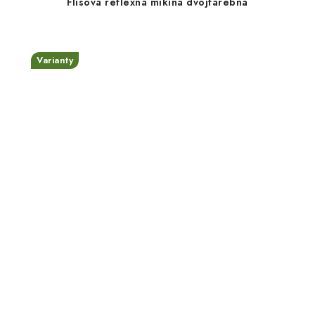
Flísová reflexná mikina dvojfarebná
Varianty