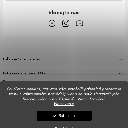
Z
á
p
Informácie o nás
ä
t
Prečo DUAL BP
Informácie pre Vás
i
Predajne
Facebook
Reklamačný poriadok
e
Používame cookies, aby sme Vám umožnili pohodlné prezeranie
Doprava
webu a vďaka analýze prevádzky webu neustále zlepšovali jeho
Formulár na výmenu tovaru
Katalógy
funkcie, výkon a použiteľnosť.
Viac informácií
Kontakt
Nastavenie
Formulár na vrátenie tovaru
STENSO - kompletné OOPP
Kontakty - pobočky
DUAL BP pre firmy
Súhlasím
Obchodné podmienky
CXS - kompletné OOPP
Copyright 2026
DUAL BP
. Všetky práva vyhradené.
Upraviť nastavenie cookies
Logovanie odevov