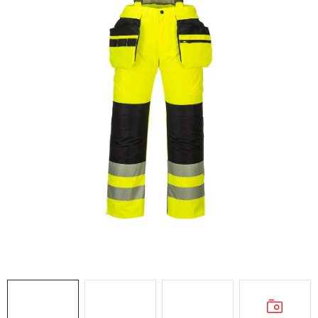
AKCIE
% OUTLET
Predajne
Kontakt
Chránená dielňa
Pre firmy
Katalógy
Doprava, platba a zľavy
Potlač lôg
Formulár na výmenu tovaru
Kto sme
Reklamačný poriadok
Akcie v predajniach
Formulár na vrátenie tovaru /odstúpenie od zmluvy
Obchodné podmienky
Zásady ochrany osobných údajov
Pravidlá a nastavenia cookies
Moja objednávka