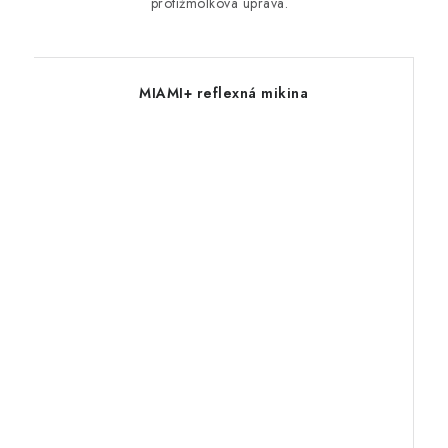
protižmolková úprava.
MIAMI+ reflexná mikina