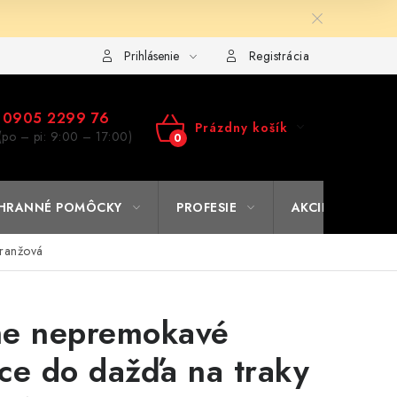
ulár na výmenu tovaru
Kto sme
Reklamačný poriadok
A
Prihlásenie
Registrácia
0905 2299 76
Prázdny košík
(po – pi: 9:00 – 17:00)
NÁKUPNÝ
KOŠÍK
HRANNÉ POMÔCKY
PROFESIE
AKCIE
% O
oranžová
me nepremokavé
ce do dažďa na traky