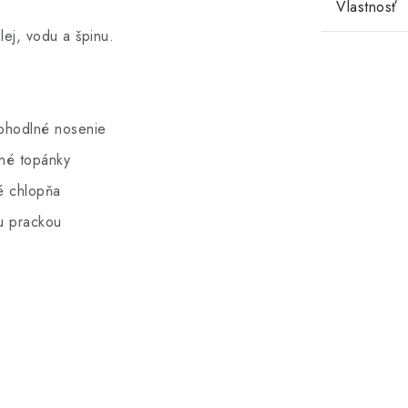
Vlastnosť
ej, vodu a špinu.
pohodlné nosenie
vné topánky
é chlopňa
u prackou