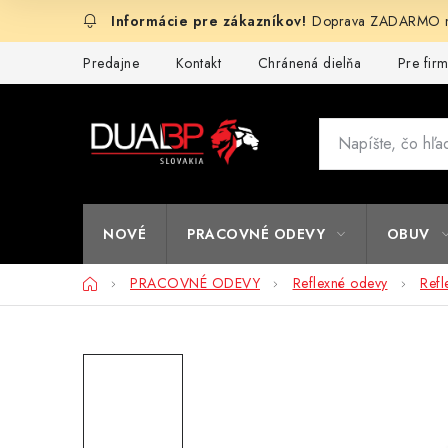
Prejsť
Doprava ZADARMO na
na
obsah
Predajne
Kontakt
Chránená dielňa
Pre fir
NOVÉ
PRACOVNÉ ODEVY
OBUV
Domov
PRACOVNÉ ODEVY
Reflexné odevy
Refl