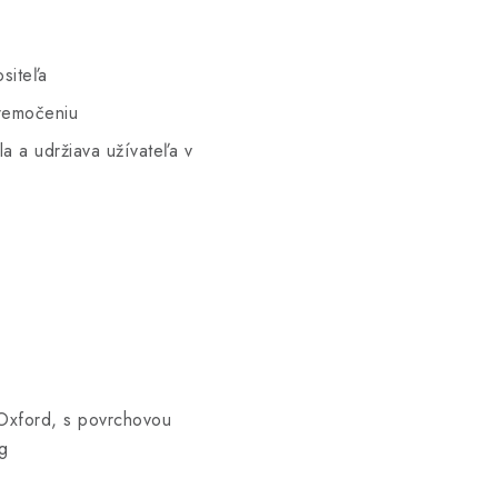
siteľa
remočeniu
la a udržiava užívateľa v
Oxford, s povrchovou
g