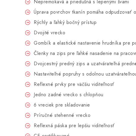
Nepremokavá a priedušná s lepenými švami
Úprava povrchov tkanín pomáha odpudzovať ol
Rýchly a ľahký bočný prístup
Dvojité vrecko
Gombík a elastické nastavenie hrudníka pre 
Členky na zips pre ľahké nasadenie na praco
Dvojcestný predný zips a uzatvárateľná predn
Nastaviteľné popruhy s odolnou uzatvárateľno
Reflexné prvky pre väčšiu viditeľnosť
Jedno zadné vrecko s chlopňou
6 vreciek pre skladovanie
Príručné stehenné vrecko
Reflexná páska pre lepšiu viditeľnosť
CE certifikované