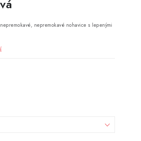
ová
s nepremokavé, nepremokavé nohavice s lepenými
í