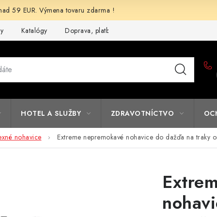
d 59 EUR. Výmena tovaru zdarma !
my
Katalógy
Doprava, platba a zľavy
Potlač lôg
Form
HOTEL A SLUŽBY
ZDRAVOTNÍCTVO
OC
exné nohavice
Extreme nepremokavé nohavice do dažďa na traky 
Extre
nohavi