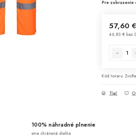
57,60 
46,83 € bez
Jednotková 
Kód tovaru:
Zvoľte
Tlač
O
100% náhradné plnenie
sme chránená dielňa