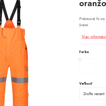
oranž
Prémiové hi-vi
švami.
Viac informáci
Farba
Veľkosť