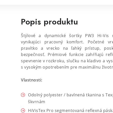
Popis produktu
Štýlové a dynamické šortky PW3 Hi-Vis
vynikajúci pracovný komfort. Početné vr
pravítko a vrecko na ľahký prístup, pos
bezpečnosť. Prémiové funkcie zahŕňajú ref
spevnenie v rozkroku, slučku na kladivo a vy
s vysokým opotrebením pre maximálnu životn
Vlastnosti:
Odolný polyester / bavlnená tkanina s Te
škvrnám
HiVisTex Pro segmentovaná reflexná páska