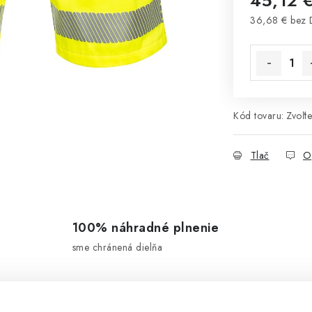
45,12 
36,68 € bez
Jednotková 
Kód tovaru:
Zvoľte
Tlač
O
100% náhradné plnenie
sme chránená dielňa