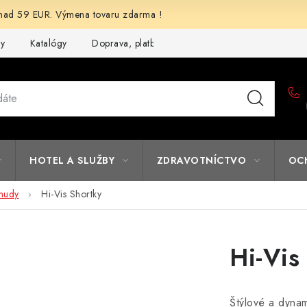
d 59 EUR. Výmena tovaru zdarma !
my
Katalógy
Doprava, platba a zľavy
Potlač lôg
Form
HOTEL A SLUŽBY
ZDRAVOTNÍCTVO
OC
mudy
Hi-Vis Shortky
Hi-Vis
Štýlové a dyna