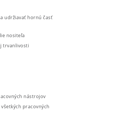
a udržiavať hornú časť
ie nositeľa
 trvanlivosti
racovných nástrojov
 všetkých pracovných