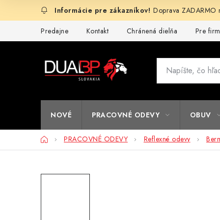
Prejsť
Doprava ZADARMO na
na
obsah
Predajne
Kontakt
Chránená dielňa
Pre fir
NOVÉ
PRACOVNÉ ODEVY
OBUV
Domov
PRACOVNÉ ODEVY
Reflexné odevy
Ber