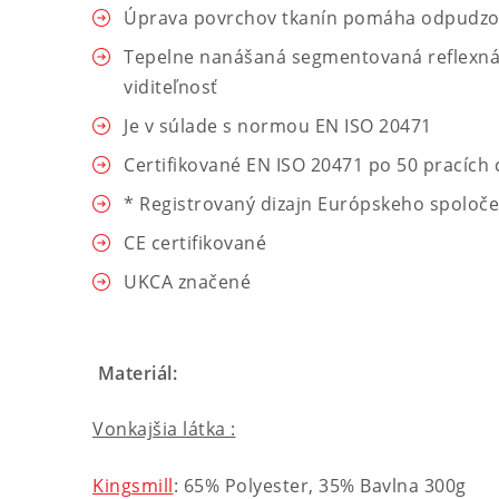
Úprava povrchov tkanín pomáha odpudzova
Tepelne nanášaná segmentovaná reflexná 
viditeľnosť
Je v súlade s normou EN ISO 20471
Certifikované EN ISO 20471 po 50 pracích 
* Registrovaný dizajn Európskeho spoloč
CE certifikované
UKCA značené
Materiál:
Vonkajšia látka :
Kingsmill
: 65% Polyester, 35% Bavlna 300g