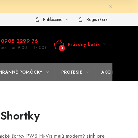
ulár na výmenu tovaru
Kto sme
Reklamačný poriadok
A
Prihlásenie
Registrácia
0905 2299 76
Prázdny košík
(po – pi: 9:00 – 17:00)
NÁKUPNÝ
KOŠÍK
HRANNÉ POMÔCKY
PROFESIE
AKCIE
% O
 Shortky
mické šortky PW3 Hi-Vis majú moderný strih pre