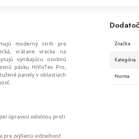
Dodatoč
Značka
 majú moderný strih pre
ecká, vrátane vrecka na
kytujú vynikajúcu osobnú
Kategória
lexnú pásku HiVisTex Pro,
stužené panely v oblastiach
Norma
osť.
xpel úpravou odolnou proti
 pre zvýšenú viditeľnosť