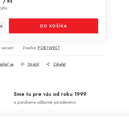
€
/ ks
 DPH
cena:
DO KOŠÍKA
 variant
Značka:
PORTWEST
pýtať sa
Strážiť
Zdieľať
Sme tu pre vás od roku 1999
a ponúkame odborné poradenstvo