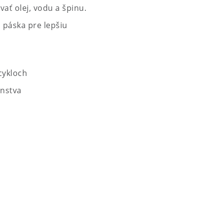
ť olej, vodu a špinu.
páska pre lepšiu
cykloch
enstva