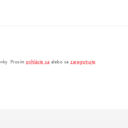
pevky. Prosím
prihláste sa
alebo sa
zaregistrujte
.