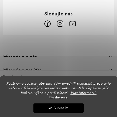
Z
á
p
Informácie o nás
ä
t
Prečo DUAL BP
Informácie pre Vás
i
Predajne
Facebook
Reklamačný poriadok
e
Používame cookies, aby sme Vám umožnili pohodlné prezeranie
Doprava
webu a vďaka analýze prevádzky webu neustále zlepšovali jeho
Formulár na výmenu tovaru
Katalógy
funkcie, výkon a použiteľnosť.
Viac informácií
Kontakt
Nastavenie
Formulár na vrátenie tovaru
STENSO - kompletné OOPP
Kontakty - pobočky
DUAL BP pre firmy
Súhlasím
Obchodné podmienky
CXS - kompletné OOPP
Copyright 2026
DUAL BP
. Všetky práva vyhradené.
Upraviť nastavenie cookies
Logovanie odevov