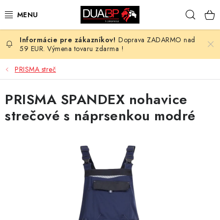
Prejsť
Hľad
na
obsah
Doprava ZADARMO nad
NOVÉ
59 EUR. Výmena tovaru zdarma !
PRACOVNÉ ODEVY
PRISMA streč
OBUV
PRISMA SPANDEX nohavice
strečové s náprsenkou modré
HOTEL A SLUŽBY
ZDRAVOTNÍCTVO
OCHRANNÉ POMÔCKY
PROFESIE