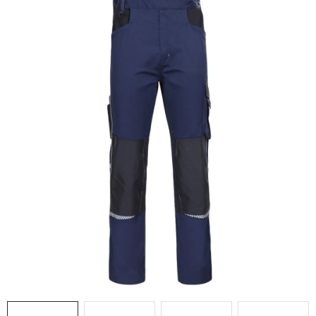
AKCIE
% OUTLET
Predajne
Kontakt
Chránená dielňa
Pre firmy
Katalógy
Doprava, platba a zľavy
Potlač lôg
Formulár na výmenu tovaru
Kto sme
Reklamačný poriadok
Akcie v predajniach
Formulár na vrátenie tovaru /odstúpenie od zmluvy
Obchodné podmienky
Zásady ochrany osobných údajov
Pravidlá a nastavenia cookies
Moja objednávka