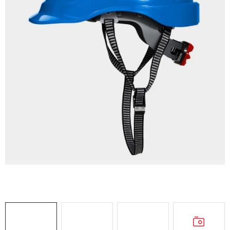
AKCIE
% OUTLET
Predajne
Kontakt
Chránená dielňa
Pre firmy
Katalógy
Doprava, platba a zľavy
Potlač lôg
Formulár na výmenu tovaru
Kto sme
Reklamačný poriadok
Akcie v predajniach
Formulár na vrátenie tovaru /odstúpenie od zmluvy
Obchodné podmienky
Zásady ochrany osobných údajov
Pravidlá a nastavenia cookies
Moja objednávka