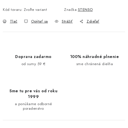
Kód tovaru:
Zvoľte variant
Značka:
STENSO
Tlač
Opýtať sa
Strážiť
Zdieľať
Doprava zadarmo
100% náhradné plnenie
od sumy 59 €
sme chránená dielňa
Sme tu pre vás od roku
1999
a ponúkame odborné
poradenstvo