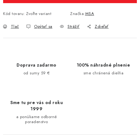
Kód tovaru:
Zvoľte variant
Značka:
MSA
Tlač
Opýtať sa
Strážiť
Zdieľať
Doprava zadarmo
100% náhradné plnenie
od sumy 59 €
sme chránená dielňa
Sme tu pre vás od roku
1999
a ponúkame odborné
poradenstvo