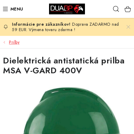
Prejsť
Hľad
na
obsah
Doprava ZADARMO nad
NOVÉ
59 EUR. Výmena tovaru zdarma !
PRACOVNÉ ODEVY
Prilby
OBUV
Dielektrická antistatická prilba
MSA V-GARD 400V
HOTEL A SLUŽBY
ZDRAVOTNÍCTVO
OCHRANNÉ POMÔCKY
PROFESIE