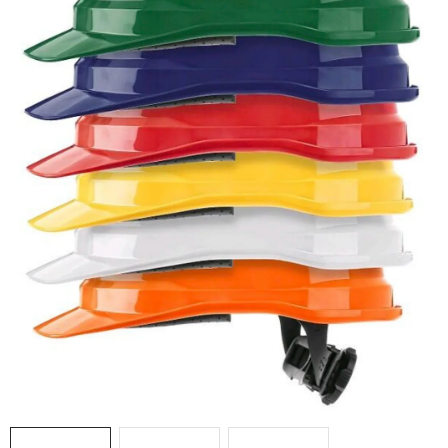
AKCIE
% OUTLET
Predajne
Kontakt
Chránená dielňa
Pre firmy
Katalógy
Doprava, platba a zľavy
Potlač lôg
Formulár na výmenu tovaru
Kto sme
Reklamačný poriadok
Akcie v predajniach
Formulár na vrátenie tovaru /odstúpenie od zmluvy
Obchodné podmienky
Zásady ochrany osobných údajov
Pravidlá a nastavenia cookies
Moja objednávka