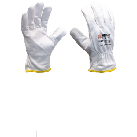
AKCIE
% OUTLET
Predajne
Kontakt
Chránená dielňa
Pre firmy
Katalógy
Doprava, platba a zľavy
Potlač lôg
Formulár na výmenu tovaru
Kto sme
Reklamačný poriadok
Akcie v predajniach
Formulár na vrátenie tovaru /odstúpenie od zmluvy
Obchodné podmienky
Zásady ochrany osobných údajov
Pravidlá a nastavenia cookies
Moja objednávka