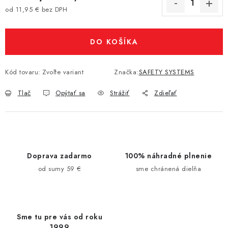
od
11,95 €
bez DPH
Jednotková cena:
DO KOŠÍKA
Kód tovaru:
Zvoľte variant
Značka:
SAFETY SYSTEMS
Tlač
Opýtať sa
Strážiť
Zdieľať
Doprava zadarmo
100% náhradné plnenie
od sumy 59 €
sme chránená dielňa
Sme tu pre vás od roku
1999