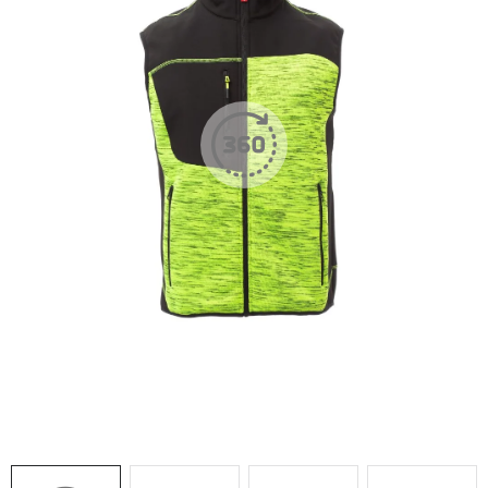
AKCIE
% OUTLET
Predajne
Kontakt
Chránená dielňa
Pre firmy
Katalógy
Doprava, platba a zľavy
Potlač lôg
Formulár na výmenu tovaru
Kto sme
Reklamačný poriadok
Akcie v predajniach
Formulár na vrátenie tovaru /odstúpenie od zmluvy
Obchodné podmienky
Zásady ochrany osobných údajov
Pravidlá a nastavenia cookies
Moja objednávka