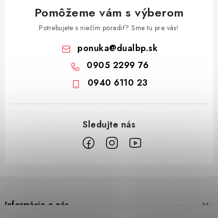
Pomôžeme vám s výberom
Potrebujete s niečím poradiť? Sme tu pre vás!
ponuka
@
dualbp.sk
0905 2299 76
0940 6110 23
Z
á
p
Informácie o nás
ä