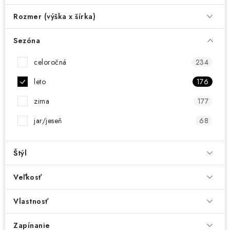
Rozmer (výška x šírka)
Sezóna
celoročná
234
leto
176
zima
177
jar/jeseň
68
Štýl
Veľkosť
Vlastnosť
Zapínanie