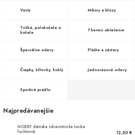
AKCIE
Vesty
Mikiny a blúzy
% OUTLET
Tričká, polokošele a
Thermo oblečenie
košele
Predajne
Kontakt
Chránená dielňa
Pre firmy
Katalógy
Doprava, platba a zľavy
Potlač lôg
Špeciálne odevy
Plášte a zástery
Formulár na výmenu tovaru
Kto sme
Reklamačný poriadok
Akcie v predajniach
Čiapky, šiltovky, kukly
Jednorázové odevy
Formulár na vrátenie tovaru /odstúpenie od zmluvy
Obchodné podmienky
Zásady ochrany osobných údajov
Pravidlá a nastavenia cookies
Moja objednávka
Spodné prádlo
Najpredávanejšie
NOBBY dámska zdravotnícka tunika
fuchsiová
12,50 €