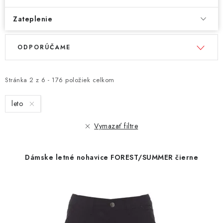
Zateplenie
V
R
ODPORÚČAME
ý
a
p
d
i
e
Stránka
2
z
6
-
176
položiek celkom
s
n
leto
p
i
r
e
Vymazať filtre
o
p
d
r
Dámske letné nohavice FOREST/SUMMER čierne
u
o
k
d
t
u
o
k
v
t