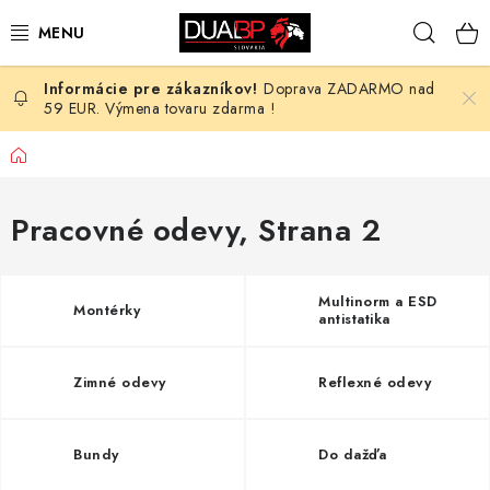
Prejsť
Hľad
na
obsah
Doprava ZADARMO nad
NOVÉ
59 EUR. Výmena tovaru zdarma !
PRACOVNÉ ODEVY
Domov
OBUV
Pracovné odevy
, Strana 2
HOTEL A SLUŽBY
Multinorm a ESD
Montérky
antistatika
ZDRAVOTNÍCTVO
OCHRANNÉ POMÔCKY
Zimné odevy
Reflexné odevy
PROFESIE
Bundy
Do dažďa