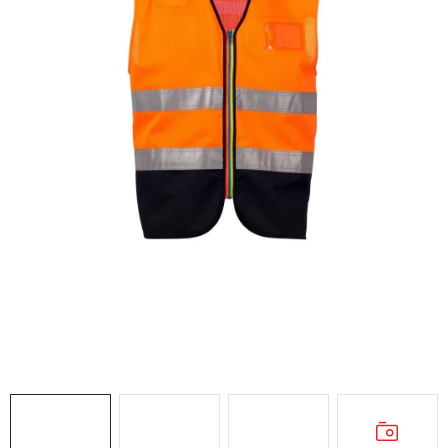
AKCIE
% OUTLET
Predajne
Kontakt
Chránená dielňa
Pre firmy
Katalógy
Doprava, platba a zľavy
Potlač lôg
Formulár na výmenu tovaru
Kto sme
Reklamačný poriadok
Akcie v predajniach
Formulár na vrátenie tovaru /odstúpenie od zmluvy
Obchodné podmienky
Zásady ochrany osobných údajov
Pravidlá a nastavenia cookies
Moja objednávka