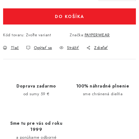
Jednotková cena:
DO KOŠÍKA
Kód tovaru:
Zvoľte variant
Značka:
PAYPERWEAR
Tlač
Opýtať sa
Strážiť
Zdieľať
Doprava zadarmo
100% náhradné plnenie
od sumy 59 €
sme chránená dielňa
Sme tu pre vás od roku
1999
a ponúkame odborné