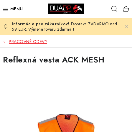
Prejsť
Hľad
na
obsah
Doprava ZADARMO nad
NOVÉ
59 EUR. Výmena tovaru zdarma !
PRACOVNÉ ODEVY
PRACOVNÉ ODEVY
OBUV
Reflexná vesta ACK MESH
HOTEL A SLUŽBY
ZDRAVOTNÍCTVO
OCHRANNÉ POMÔCKY
PROFESIE