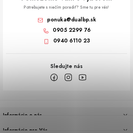
Potrebujete s niečím poradiť? Sme tu pre vás!
ponuka
@
dualbp.sk
0905 2299 76
0940 6110 23
Z
á
p
Informácie o nás
ä
t
Prečo DUAL BP
Informácie pre Vás