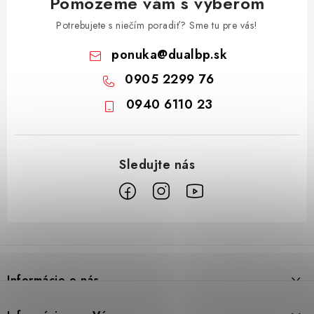
Pomôžeme vám s výberom
Potrebujete s niečím poradiť? Sme tu pre vás!
ponuka
@
dualbp.sk
0905 2299 76
0940 6110 23
Z
á
p
Informácie o nás
ä
t
Prečo DUAL BP