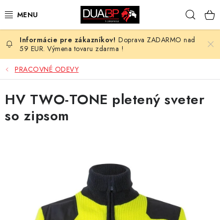
Prejsť
Hľad
na
obsah
Doprava ZADARMO nad
NOVÉ
59 EUR. Výmena tovaru zdarma !
PRACOVNÉ ODEVY
PRACOVNÉ ODEVY
OBUV
HV TWO-TONE pletený sveter
so zipsom
HOTEL A SLUŽBY
ZDRAVOTNÍCTVO
OCHRANNÉ POMÔCKY
PROFESIE