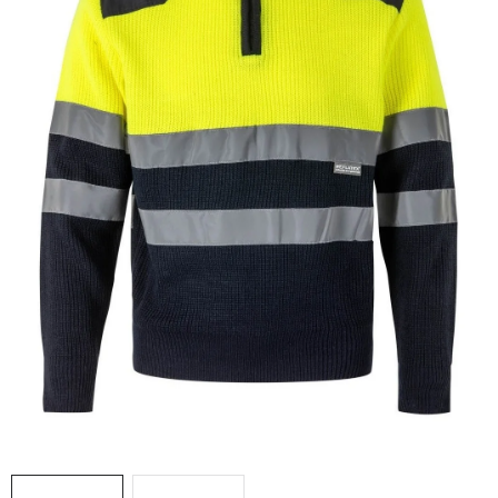
AKCIE
% OUTLET
Predajne
Kontakt
Chránená dielňa
Pre firmy
Katalógy
Doprava, platba a zľavy
Potlač lôg
Formulár na výmenu tovaru
Kto sme
Reklamačný poriadok
Akcie v predajniach
Formulár na vrátenie tovaru /odstúpenie od zmluvy
Obchodné podmienky
Zásady ochrany osobných údajov
Pravidlá a nastavenia cookies
Moja objednávka