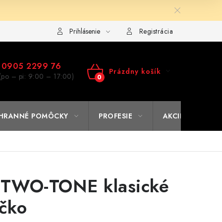
ulár na výmenu tovaru
Kto sme
Reklamačný poriadok
A
Prihlásenie
Registrácia
0905 2299 76
Prázdny košík
(po – pi: 9:00 – 17:00)
NÁKUPNÝ
KOŠÍK
HRANNÉ POMÔCKY
PROFESIE
AKCIE
% O
s TWO-TONE klasické
ičko