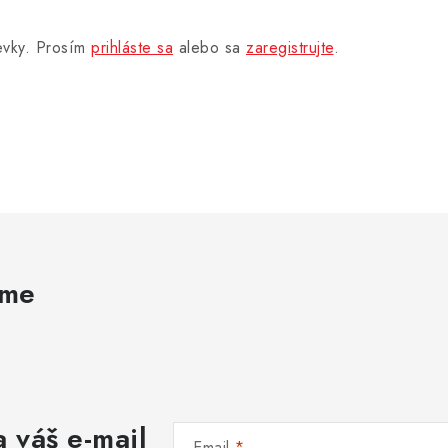
pevky. Prosím
prihláste sa
alebo sa
zaregistrujte
.
ame
 váš e-mail
Email