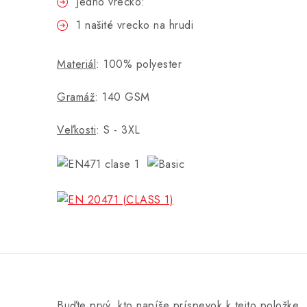
Jedno vrecko:
1 našité vrecko na hrudi
Materiál
: 100% polyester
Gramáž
: 140 GSM
Veľkosti
: S - 3XL
Buďte prvý, kto napíše príspevok k tejto položke.