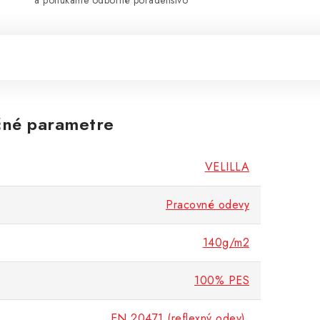
a ponúkame odborné poradenstvo
né parametre
VELILLA
Pracovné odevy
140g/m2
100% PES
EN 20471 (reflexný odev)
,