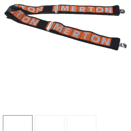
AKCIE
% OUTLET
Predajne
Kontakt
Chránená dielňa
Pre firmy
Katalógy
Doprava, platba a zľavy
Potlač lôg
Formulár na výmenu tovaru
Kto sme
Reklamačný poriadok
Akcie v predajniach
Formulár na vrátenie tovaru /odstúpenie od zmluvy
Obchodné podmienky
Zásady ochrany osobných údajov
Pravidlá a nastavenia cookies
Moja objednávka