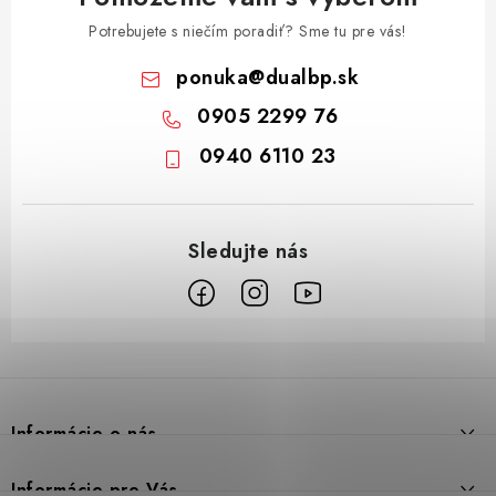
Potrebujete s niečím poradiť? Sme tu pre vás!
ponuka
@
dualbp.sk
0905 2299 76
0940 6110 23
Z
á
p
Informácie o nás
ä
t
Prečo DUAL BP
Informácie pre Vás