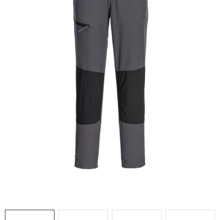
AKCIE
% OUTLET
Predajne
Kontakt
Chránená dielňa
Pre firmy
Katalógy
Doprava, platba a zľavy
Potlač lôg
Formulár na výmenu tovaru
Kto sme
Reklamačný poriadok
Akcie v predajniach
Formulár na vrátenie tovaru /odstúpenie od zmluvy
Obchodné podmienky
Zásady ochrany osobných údajov
Pravidlá a nastavenia cookies
Moja objednávka