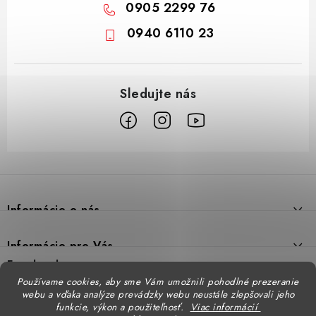
0905 2299 76
0940 6110 23
Z
á
p
Informácie o nás
ä
t
Prečo DUAL BP
Informácie pre Vás
i
Predajne
Facebook
Reklamačný poriadok
e
Používame cookies, aby sme Vám umožnili pohodlné prezeranie
Doprava
webu a vďaka analýze prevádzky webu neustále zlepšovali jeho
Formulár na výmenu tovaru
Katalógy
funkcie, výkon a použiteľnosť.
Viac informácií