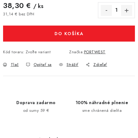
38,30 €
/ ks
31,14 € bez DPH
Jednotková cena:
DO KOŠÍKA
Kód tovaru:
Zvoľte variant
Značka:
PORTWEST
Tlač
Opýtať sa
Strážiť
Zdieľať
Doprava zadarmo
100% náhradné plnenie
od sumy 59 €
sme chránená dielňa