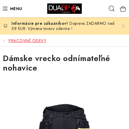
Prejsť
Hľad
na
obsah
Doprava ZADARMO nad
NOVÉ
59 EUR. Výmena tovaru zdarma !
PRACOVNÉ ODEVY
PRACOVNÉ ODEVY
OBUV
Dámske vrecko odnímateľné
nohavice
HOTEL A SLUŽBY
ZDRAVOTNÍCTVO
OCHRANNÉ POMÔCKY
PROFESIE