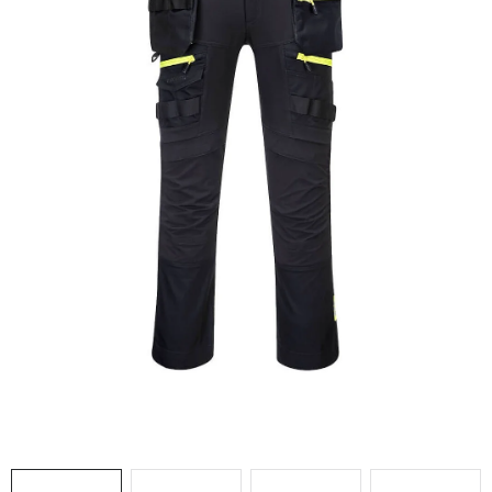
AKCIE
% OUTLET
Predajne
Kontakt
Chránená dielňa
Pre firmy
Katalógy
Doprava, platba a zľavy
Potlač lôg
Formulár na výmenu tovaru
Kto sme
Reklamačný poriadok
Akcie v predajniach
Formulár na vrátenie tovaru /odstúpenie od zmluvy
Obchodné podmienky
Zásady ochrany osobných údajov
Pravidlá a nastavenia cookies
Moja objednávka