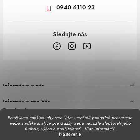
0940 6110 23
Z
á
p
Informácie o nás
ä
t
Prečo DUAL BP
Informácie pre Vás
i
Predajne
Facebook
Reklamačný poriadok
e
Používame cookies, aby sme Vám umožnili pohodlné prezeranie
Doprava
webu a vďaka analýze prevádzky webu neustále zlepšovali jeho
Formulár na výmenu tovaru
Katalógy
funkcie, výkon a použiteľnosť.
Viac informácií
Kontakt
Nastavenie
Formulár na vrátenie tovaru
STENSO - kompletné OOPP
Kontakty - pobočky