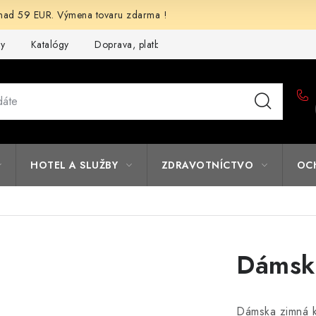
d 59 EUR. Výmena tovaru zdarma !
my
Katalógy
Doprava, platba a zľavy
Potlač lôg
Form
HOTEL A SLUŽBY
ZDRAVOTNÍCTVO
OC
Dámska
Dámska zimná k