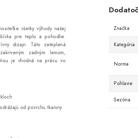
Dodatoč
Značka
ositeľke všetky výhody našej
šívka pre teplo a pohodlie.
ívny dizajn. Táto zateplená
Kategória
zakriveným zadným lemom,
ucňou je vhodná na prácu vo
Norma
Pohlavie
kloch
Sezóna
odrážajú od povrchu tkaniny