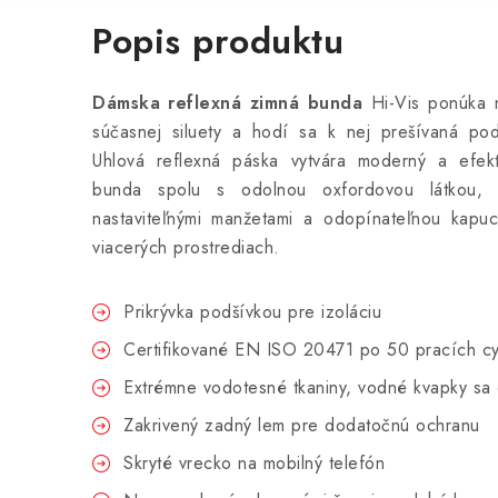
Popis produktu
Dámska reflexná zimná bunda
Hi-Vis ponúka n
súčasnej siluety a hodí sa k nej prešívaná pod
Uhlová reflexná páska vytvára moderný a efekt
bunda spolu s odolnou oxfordovou látkou, 
nastaviteľnými manžetami a odopínateľnou kap
viacerých prostrediach.
Prikrývka podšívkou pre izoláciu
Certifikované EN ISO 20471 po 50 pracích cy
Extrémne vodotesné tkaniny, vodné kvapky sa 
Zakrivený zadný lem pre dodatočnú ochranu
Skryté vrecko na mobilný telefón