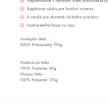
Nepremokavé s lepenými švami predchádza p
Raglánové rukávy pre komfort nosenia
4 vrecká pre dostatok úložného priestoru
Uzatvárateľná klopa na zips
Vonkajšia látka :
300D Priemyselný 190g
Podšívková látka :
100% Polyester 60g
Plniaca látka :
100% Polyester 170g