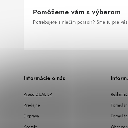
Pomôžeme vám s výberom
Potrebujete s niečím poradiť? Sme tu pre vás
Z
á
p
Informácie o nás
Inform
ä
Prečo DUAL BP
Reklamač
t
Predajne
Formulár
i
Doprava
Formulár 
e
Kontakt
Obchodn