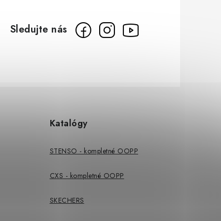
Katalógy
STENSO - kompletné OOPP
CXS - kompletné OOPP
SKECHERS