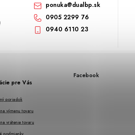
ponuka
@
dualbp.sk
0905 2299 76
!
0940 6110 23
Facebook
ácie pre Vás
ný poriadok
 na výmenu tovaru
na vrátenie tovaru
é podmienky