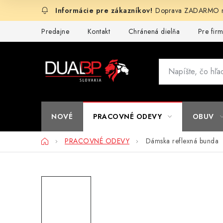
Prejsť
Doprava ZADARMO na
na
obsah
Predajne
Kontakt
Chránená dielňa
Pre fir
NOVÉ
PRACOVNÉ ODEVY
OBUV
Domov
PRACOVNÉ ODEVY
Dámska reflexná bunda