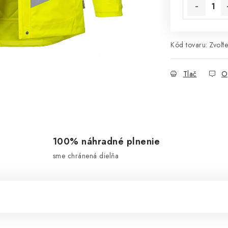
Kód tovaru:
Zvoľte
Tlač
O
100% náhradné plnenie
sme chránená dielňa