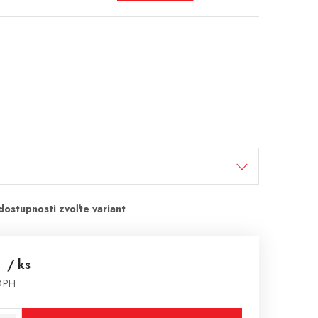
€
/ ks
 DPH
cena: