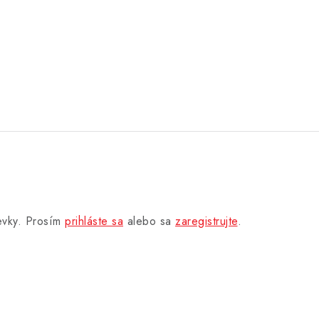
pevky. Prosím
prihláste sa
alebo sa
zaregistrujte
.