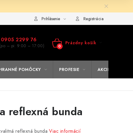
ulár na výmenu tovaru
Kto sme
Reklamačný poriadok
A
Prihlásenie
Registrácia
0905 2299 76
Prázdny košík
(po – pi: 9:00 – 17:00)
NÁKUPNÝ
KOŠÍK
HRANNÉ POMÔCKY
PROFESIE
AKCIE
% O
 reflexná bunda
valitná reflexná bunda
Viac informácií