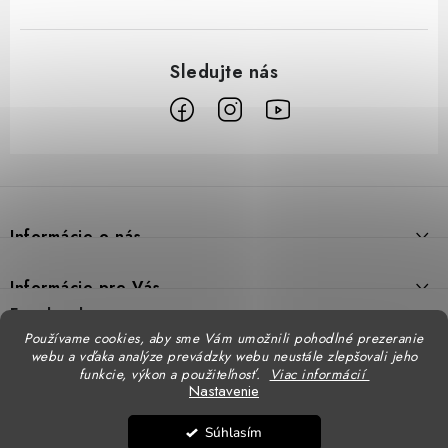
Z
á
p
Informácie o nás
ä
t
Prečo DUAL BP
Informácie pre Vás
i
Predajne
Facebook
Reklamačný poriadok
e
Používame cookies, aby sme Vám umožnili pohodlné prezeranie
Doprava
webu a vďaka analýze prevádzky webu neustále zlepšovali jeho
Formulár na výmenu tovaru
Katalógy
funkcie, výkon a použiteľnosť.
Viac informácií
Kontakt
Nastavenie
Formulár na vrátenie tovaru
STENSO - kompletné OOPP
Kontakty - pobočky
DUAL BP pre firmy
Súhlasím
Obchodné podmienky