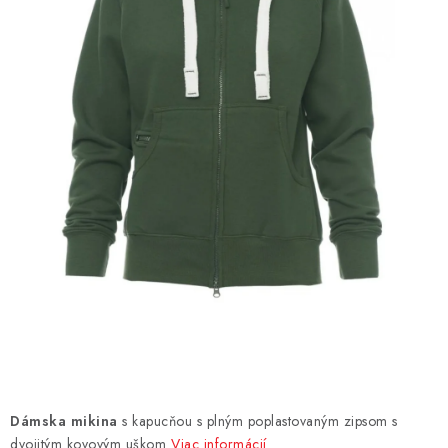
AKCIE
% OUTLET
Predajne
Kontakt
Chránená dielňa
Pre firmy
Katalógy
Doprava, platba a zľavy
Potlač lôg
Formulár na výmenu tovaru
Kto sme
Reklamačný poriadok
Akcie v predajniach
Formulár na vrátenie tovaru /odstúpenie od zmluvy
Obchodné podmienky
Zásady ochrany osobných údajov
Pravidlá a nastavenia cookies
Moja objednávka
Dámska mikina
s kapucňou s plným poplastovaným zipsom s
dvojitým kovovým uškom
Viac informácií