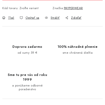
Kód tovaru:
Zvoľte variant
Značka:
PAYPERWEAR
Tlač
Opýtať sa
Strážiť
Zdieľať
Doprava zadarmo
100% náhradné plnenie
od sumy 59 €
sme chránená dielňa
Sme tu pre vás od roku
1999
a ponúkame odborné
poradenstvo