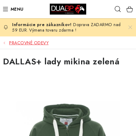
Prejsť
Hľad
na
obsah
Doprava ZADARMO nad
NOVÉ
59 EUR. Výmena tovaru zdarma !
PRACOVNÉ ODEVY
PRACOVNÉ ODEVY
OBUV
DALLAS+ lady mikina zelená
HOTEL A SLUŽBY
ZDRAVOTNÍCTVO
OCHRANNÉ POMÔCKY
PROFESIE