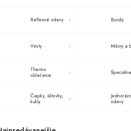
Reflexné odevy
Bundy
Vesty
Mikiny a 
Thermo
Špeciáln
oblečenie
Čiapky, šiltovky,
Jednoráz
kukly
odevy
Najpredávanejšie