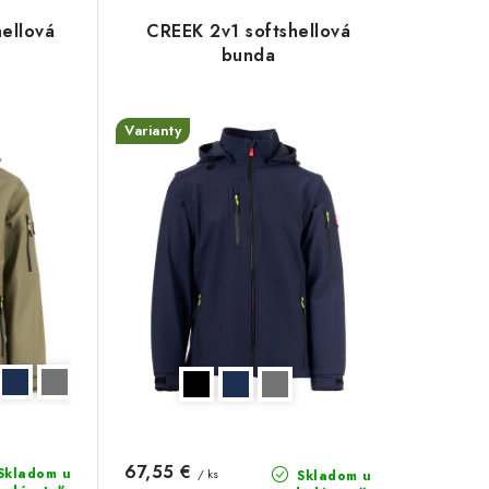
hellová
CREEK 2v1 softshellová
bunda
Varianty
67,55 €
Skladom u
/ ks
Skladom u