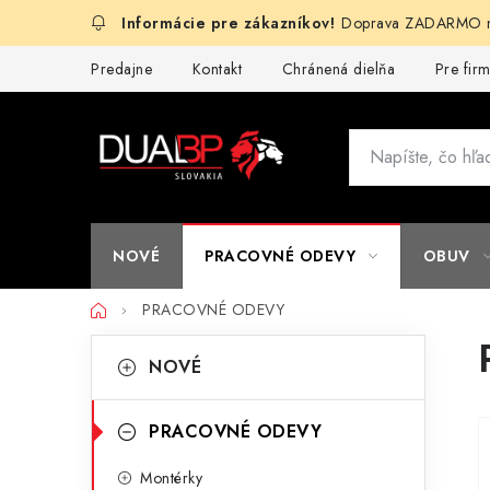
Prejsť
Doprava ZADARMO na
na
obsah
Predajne
Kontakt
Chránená dielňa
Pre fir
NOVÉ
PRACOVNÉ ODEVY
OBUV
Domov
PRACOVNÉ ODEVY
B
K
Preskočiť
NOVÉ
kategórie
a
o
t
č
PRACOVNÉ ODEVY
e
n
Montérky