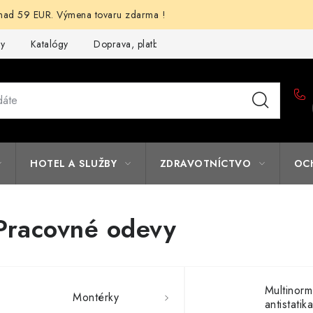
d 59 EUR. Výmena tovaru zdarma !
my
Katalógy
Doprava, platba a zľavy
Potlač lôg
Form
HOTEL A SLUŽBY
ZDRAVOTNÍCTVO
OC
Pracovné odevy
Multinor
Montérky
antistatik