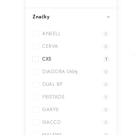
t
Značky
ANSELL
0
CERVA
0
CXS
1
DIADORA Utility
0
DUAL BP
0
FRISTADS
0
GARYS
0
ISACCO
0
MALFINI