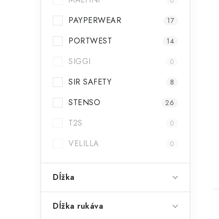
0
PAYPERWEAR
17
PORTWEST
14
SIGGI
0
SIR SAFETY
8
STENSO
26
T2S
0
VELILLA
0
Dĺžka
Dĺžka rukáva