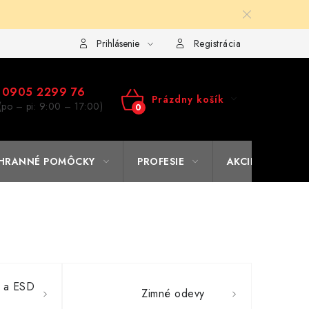
ulár na výmenu tovaru
Kto sme
Reklamačný poriadok
A
Prihlásenie
Registrácia
0905 2299 76
Prázdny košík
(po – pi: 9:00 – 17:00)
NÁKUPNÝ
KOŠÍK
HRANNÉ POMÔCKY
PROFESIE
AKCIE
% O
m a ESD
Zimné odevy
a