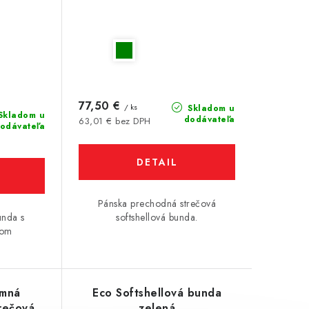
77,50 €
/ ks
Skladom u
Skladom u
dodávateľa
63,01 € bez DPH
odávateľa
DETAIL
Pánska prechodná strečová
unda s
softshellová bunda.
vom
imná
Eco Softshellová bunda
trečová
zelená