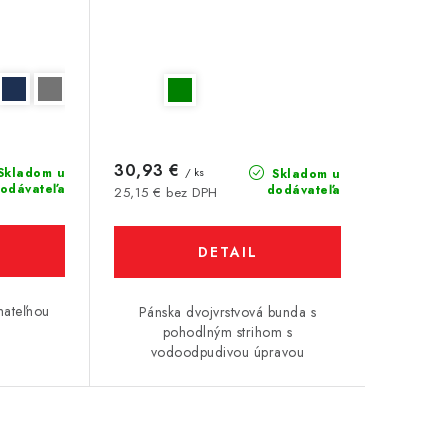
30,93 €
Skladom u
/ ks
Skladom u
odávateľa
dodávateľa
25,15 € bez DPH
DETAIL
mateľnou
Pánska dvojvrstvová bunda s
pohodlným strihom s
vodoodpudivou úpravou