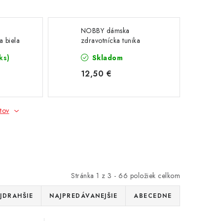
NOBBY dámska
a biela
zdravotnícka tunika
tyrkysová
ks)
Skladom
12,50 €
tov
Stránka
1
z
3
-
66
položiek celkom
JDRAHŠIE
NAJPREDÁVANEJŠIE
ABECEDNE