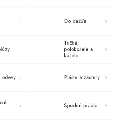
Do dažďa
Tričká,
blúzy
polokošele a
košele
e odevy
Plášte a zástery
ové
Spodné prádlo