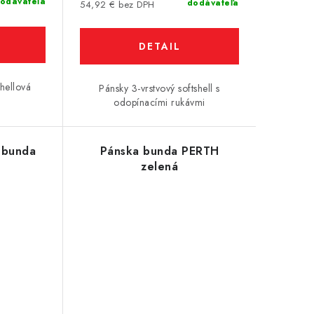
odávateľa
dodávateľa
54,92 € bez DPH
DETAIL
hellová
Pánsky 3-vrstvový softshell s
odopínacími rukávmi
 bunda
Pánska bunda PERTH
zelená