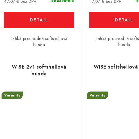
dodávateľa
d
47,07 € bez DPH
47,07 € bez DPH
o
o
v
DETAIL
DETAIL
v
Ľahká prechodná softshellová
Ľahká prechodná softs
bunda
bunda
WISE 2v1 softshellová
WISE softshellová
bunda
Varianty
Varianty