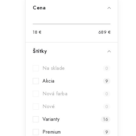
Cena
18
€
689
€
i
Štítky
Na sklade
0
Akcia
9
Nová farba
0
Nové
0
Varianty
16
Premium
9