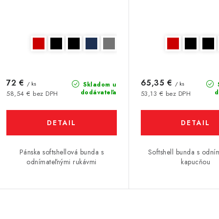
72 €
65,35 €
/ ks
/ ks
Skladom u
dodávateľa
d
58,54 € bez DPH
53,13 € bez DPH
DETAIL
DETAIL
Pánska softshellová bunda s
Softshell bunda s odní
odnímateľnými rukávmi
kapucňou