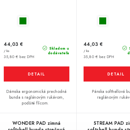
44,03 €
44,03 €
Skladom u
/ ks
/ ks
dodávateľa
d
35,80 € bez DPH
35,80 € bez DPH
DETAIL
DETAIL
Dámska ergonomická prechodná
Pánska softhellová b
bunda s raglánovým rukávom,
raglánovým ruká
podšité flícom.
WONDER PAD zimná
STREAM PAD z
softshell bunda strečová
softshell bunda s