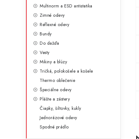
g
ý
Multinorm a ESD antistatika
ó
Zimné odevy
p
r
Reflexné odevy
a
i
Bundy
e
n
Do dažďa
e
Vesty
Mikiny a blúzy
l
Tričká, polokošele a košele
Thermo oblečenie
Špeciálne odevy
Plášte a zástery
Čiapky, šiltovky, kukly
Jednorázové odevy
Spodné prádlo