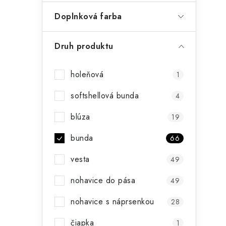
Doplnková farba
Druh produktu
holeňová
1
softshellová bunda
4
blúza
19
bunda
66
vesta
49
nohavice do pása
49
nohavice s náprsenkou
28
čiapka
1