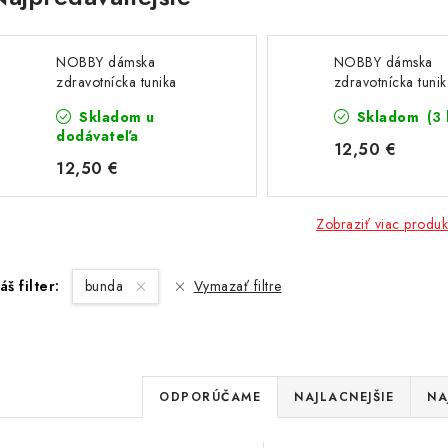
NOBBY dámska
NOBBY dámska
zdravotnícka tunika
zdravotnícka tunik
fuchsiová
Skladom u
Skladom
(3 
dodávateľa
12,50 €
12,50 €
Zobraziť viac produk
áš filter:
bunda
Vymazať filtre
R
ODPORÚČAME
NAJLACNEJŠIE
NA
a