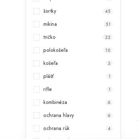
šortky
45
mikina
51
tričko
22
polokošeľa
10
košeľa
3
plášť
1
rifle
1
kombinéza
6
ochrana hlavy
6
ochrana rúk
4