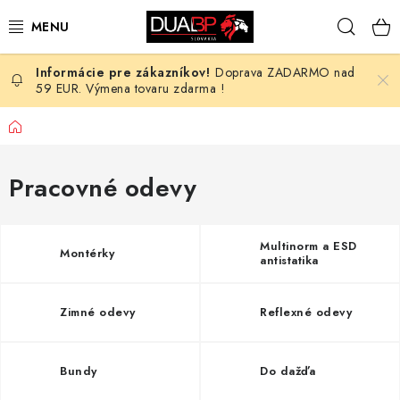
Prejsť
Hľad
na
obsah
Doprava ZADARMO nad
NOVÉ
59 EUR. Výmena tovaru zdarma !
PRACOVNÉ ODEVY
Domov
OBUV
Pracovné odevy
HOTEL A SLUŽBY
Multinorm a ESD
Montérky
antistatika
ZDRAVOTNÍCTVO
OCHRANNÉ POMÔCKY
Zimné odevy
Reflexné odevy
PROFESIE
Bundy
Do dažďa