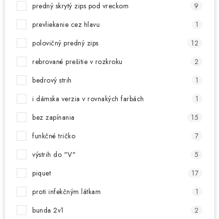
predný skrytý zips pod vreckom
9
prevliekanie cez hlavu
1
polovičný predný zips
12
rebrované prešitie v rozkroku
2
bedrový strih
1
i dámska verzia v rovnakých farbách
1
bez zapínania
15
funkčné tričko
7
výstrih do "V"
5
piquet
17
proti infekčným látkam
1
bunda 2v1
2