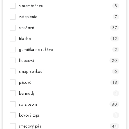
s membránou
8
zateplenie
7
strečové
87
hladká
12
gumička na rukáve
2
fleecová
20
s náprsenkou
6
pásové
18
bermudy
1
so zipsom
80
kovový zips
1
strečový pás
44