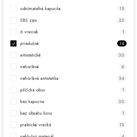
odnímateľná kapucňa
15
SBS zips
23
6 vreciek
1
priedušné
14
antistatické
30
nehorľavé
6
nehorľavá antistatika
34
pilčícka obuv
1
bez kapucne
30
bez obsahu kovu
1
praktické vrecká
13
nehlučný materiál
4