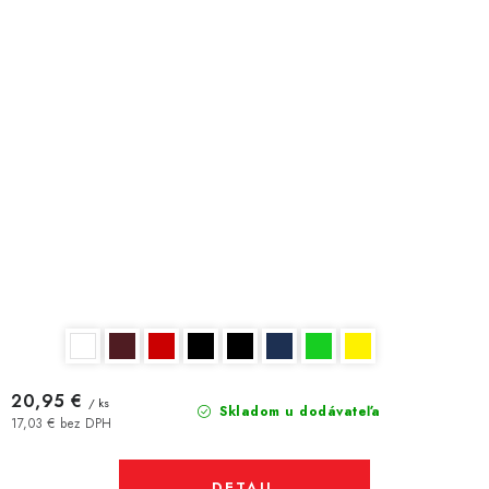
20,95 €
/ ks
Skladom u dodávateľa
17,03 € bez DPH
DETAIL