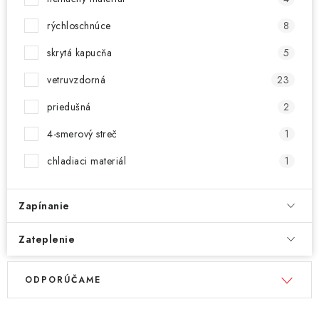
rýchloschnúce
8
skrytá kapucňa
5
vetruvzdorná
23
priedušná
2
4-smerový streč
1
chladiaci materiál
1
Zapínanie
Zateplenie
V
R
ODPORÚČAME
ý
a
p
d