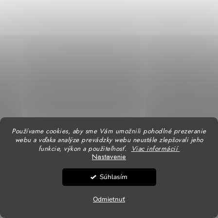
Používame cookies, aby sme Vám umožnili pohodlné prezeranie
webu a vďaka analýze prevádzky webu neustále zlepšovali jeho
funkcie, výkon a použiteľnosť.
Viac informácií
Nastavenie
22,25 €
/ ks
Súhlasím
Skladom do 5 dní
18,09 € bez DPH
Odmietnuť
DETAIL