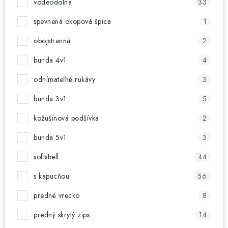
vodeodolná
33
spevnená okopová špica
1
obojstranná
2
bunda 4v1
4
odnímateľné rukávy
3
bunda 3v1
5
kožušinová podšívka
2
bunda 5v1
3
softshell
44
s kapucňou
56
predné vrecko
8
predný skrytý zips
14