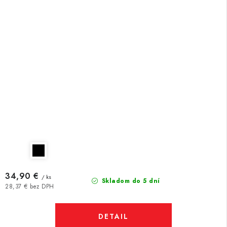
34,90 €
/ ks
Skladom do 5 dní
28,37 € bez DPH
DETAIL