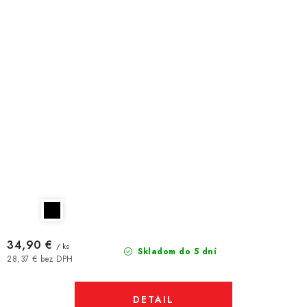
34,90 €
/ ks
Skladom do 5 dní
28,37 € bez DPH
DETAIL