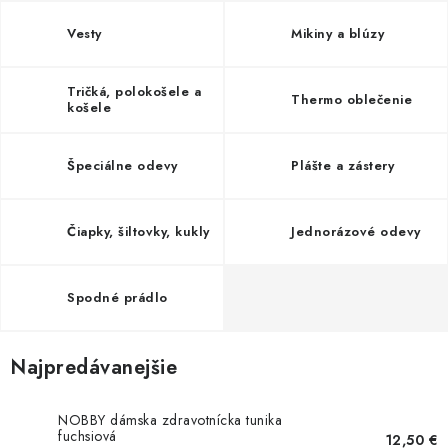
AKCIE
Vesty
Mikiny a blúzy
% OUTLET
Tričká, polokošele a
Thermo oblečenie
košele
Predajne
Kontakt
Chránená dielňa
Pre firmy
Katalógy
Doprava, platba a zľavy
Potlač lôg
Špeciálne odevy
Plášte a zástery
Formulár na výmenu tovaru
Kto sme
Reklamačný poriadok
Akcie v predajniach
Čiapky, šiltovky, kukly
Jednorázové odevy
Formulár na vrátenie tovaru /odstúpenie od zmluvy
Obchodné podmienky
Zásady ochrany osobných údajov
Pravidlá a nastavenia cookies
Moja objednávka
Spodné prádlo
Najpredávanejšie
NOBBY dámska zdravotnícka tunika
fuchsiová
12,50 €