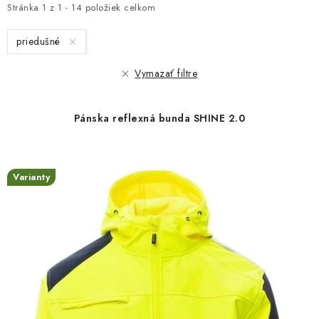
i
e
Stránka
1
z
1
-
14
položiek celkom
s
n
priedušné
p
i
r
e
Vymazať filtre
o
p
d
r
Pánska reflexná bunda SHINE 2.0
u
o
k
d
t
u
Varianty
o
k
v
t
o
v